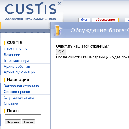
блог
обсуждение
Обсуждение блога:
Перейти к:
навигация
,
поиск
CUSTIS
Очистить кэш этой страницы?
Сайт CUSTIS →
Вакансии
После очистки кэша страницы будет пока
Блог команды
Архив событий
Архив публикаций
Навигация
Заглавная страница
Свежие правки
Случайная статья
Справка
Поиск