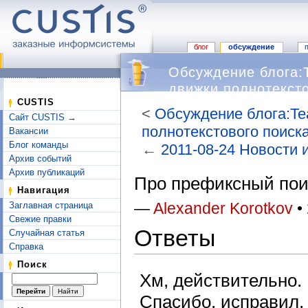
блог
обсуждение
Обсуждение блога:T
движки полнотексто
CUSTIS
<
Обсуждение блога:Te
Сайт CUSTIS →
полнотекстового поиск
Вакансии
Блог команды
←
2011-08-24 Новости 
Архив событий
Перейти к:
навигация
,
поиск
Архив публикаций
Про префиксный поис
Навигация
—
Alexander Korotkov
•
Заглавная страница
Свежие правки
Ответы
Случайная статья
Справка
Поиск
Хм, действительно. 
Спасибо, исправил, 