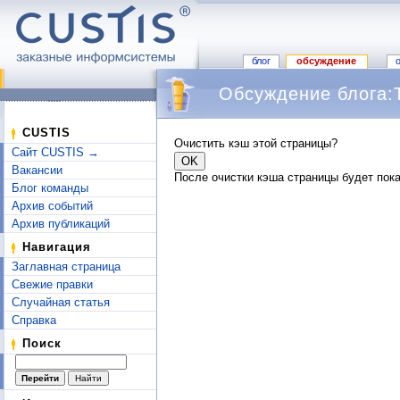
блог
обсуждение
Обсуждение блога:
Перейти к:
навигация
,
поиск
CUSTIS
Очистить кэш этой страницы?
Сайт CUSTIS →
Вакансии
После очистки кэша страницы будет пока
Блог команды
Архив событий
Архив публикаций
Навигация
Заглавная страница
Свежие правки
Случайная статья
Справка
Поиск