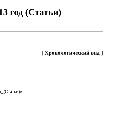
3 год (Статьи)
[
Хронологический вид
]
од_(Статьи)
»