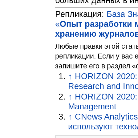
больших данных в ин
Репликация:
База З
«
Опыт разработки 
хранению журналов
Любые правки этой стат
репликации. Если у вас 
запишите его в раздел «
↑
HORIZON 2020: 
Research and Inno
↑
HORIZON 2020: C
Management
↑
CNews Analytics
используют техно