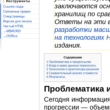
Инструменты
заключаются ос
Ссылки сюда
Связанные правки
хранилищ по сра
Спецстраницы
Ответы на эти 
Версия для печати
Чистый HTML
разработки мас
→M$WORD
на технологиях 
→OOffice
издания.
Содержание
1
Проблематика и предпосылки
2
Когда и какие данные переносить
3
Технологии и архитектура решения
4
Сравнительный анализ стоимости
5
Результаты
Проблематика 
Сегодня информация
прогрессии — объем