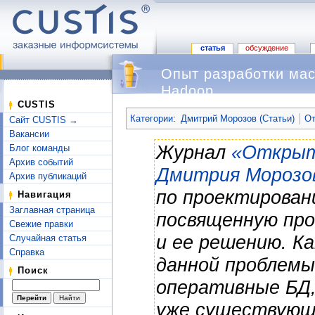
статья
обсуждение
Опыт разработки ма
Hadoop
Перейти к:
навигация
,
поиск
CUSTIS
Категории
:
Дмитрий Морозов (Статьи)
От
Сайт CUSTIS →
Вакансии
Журнал
«Открыт
Блог команды
Архив событий
Дмитрия Морозо
Архив публикаций
по проектирова
Навигация
Заглавная страница
посвященную про
Свежие правки
и ее решению. К
Случайная статья
Справка
данной проблемы
Поиск
оперативные БД,
уже существующ