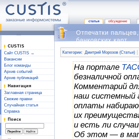
статья
обсуждение
Отпечатки пальцев
банковских карт
Перейти к:
навигация
,
поиск
CUSTIS
Категории
:
Дмитрий Морозов (Статьи)
Сайт CUSTIS →
Вакансии
На портале
ТАС
Блог команды
Архив событий
безналичной опл
Архив публикаций
Комментарий дл
Навигация
Заглавная страница
наш системный а
Свежие правки
оплаты набираю
Случайная статья
Справка
их преимуществ
Поиск
и есть ли случаи
Об этом — в м