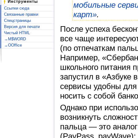
Инструменты
мобильные серви
Ссылки сюда
карт»
.
Связанные правки
Спецстраницы
Версия для печати
После успеха бескон
Чистый HTML
все чаще интересую
→M$WORD
→OOffice
(по отпечаткам пальце
Например, «Сбербан
школьного питания п
запустил в «Азбуке в
сервисы удобны для 
носить с собой банк
Однако при использо
возникнуть сложност
пальца — это аналог
(PayPass, payWave): 