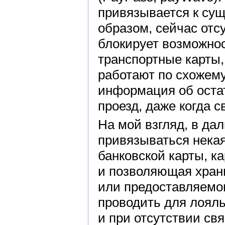
привязывается к сущ
образом, сейчас отс
блокирует возможнос
транспортные карты,
работают по схожему
информация об остат
проезд, даже когда с
На мой взгляд, в да
привязываться нека
банковской карты, к
и позволяющая хран
или предоставляемом
проводить для лоял
и при отсутствии свя