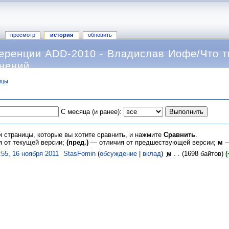
просмотр
история
обновить
еренции ADD-2010 - Владислав Иофе/Что т
енений
ицы
С месяца (и ранее):
и страницы, которые вы хотите сравнить, и нажмите
Сравнить
.
 от текущей версии;
(пред.)
— отличия от предшествующей версии;
м
—
:55, 16 ноября 2011
‎
StasFomin
(
обсуждение
|
вклад
)
‎
м
. .
(1698 байтов)
(