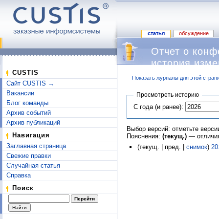
статья
обсуждение
Отчет о конф
история изм
CUSTIS
Показать журналы для этой стран
Сайт CUSTIS →
Перейти к:
навигация
,
поиск
Вакансии
Просмотреть историю
Блог команды
С года (и ранее):
Архив событий
Архив публикаций
Выбор версий: отметьте верси
Навигация
Пояснения:
(текущ.)
— отличия
Заглавная страница
(текущ. | пред. |
снимок
)
20
Свежие правки
Случайная статья
Справка
Поиск