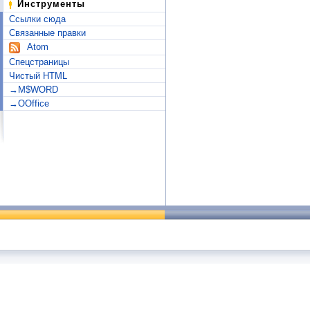
Инструменты
Ссылки сюда
Связанные правки
Atom
Спецстраницы
Чистый HTML
→M$WORD
→OOffice