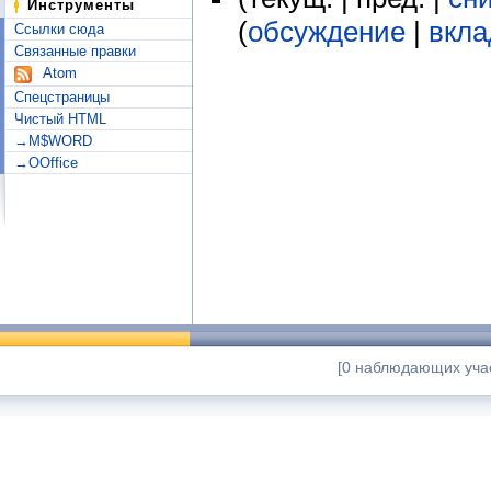
Инструменты
(
обсуждение
|
вкла
Ссылки сюда
Связанные правки
Atom
Спецстраницы
Чистый HTML
→M$WORD
→OOffice
[0 наблюдающих учас