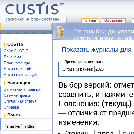
статья
обсуждение
От ошибки до уязв
история изменений
CUSTIS
Показать журналы для 
Сайт CUSTIS →
Перейти к:
навигация
,
поиск
Вакансии
Просмотреть историю
Блог команды
Архив событий
С года (и ранее):
Архив публикаций
Выбор версий: отмет
Навигация
Заглавная страница
сравнить, и нажмит
Свежие правки
Пояснения:
(текущ.)
Случайная статья
Справка
— отличия от предш
Поиск
изменения.
(текущ. | пред. |
сн