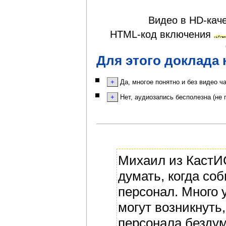
Видео в HD-кач
HTML-код включения
<ifram
Для этого доклада 
Да, многое понятно и без видео ч
Нет, аудиозапись бесполезна (не 
Михаил из КастИС
думать, когда со
персонал. Много 
могут возникнуть
персонала безду