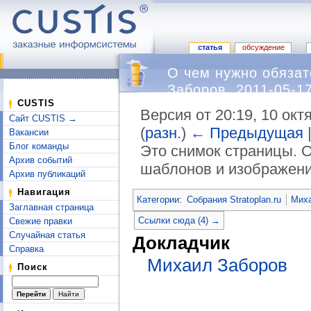
статья
обсуждение
О чем нужно обязат
Заборов, 2011-05-1
CUSTIS
Версия от 20:19, 10 окт
Сайт CUSTIS →
(
разн.
)
← Предыдущая
Вакансии
Блог команды
Это снимок страницы. О
Архив событий
шаблонов и изображени
Архив публикаций
Перейти к:
навигация
,
поиск
Навигация
Категории
:
Собрания Stratoplan.ru
Миха
Заглавная страница
Ссылки сюда (4) →
Свежие правки
Случайная статья
Докладчик
Справка
Михаил Заборов
Поиск