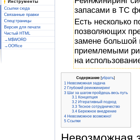
Реинжиниринг си
Инструменты
запасами в ТС ф
Ссылки сюда
Связанные правки
Есть несколько п
Спецстраницы
Версия для печати
позволяющих пре
Чистый HTML
замене большой 
→M$WORD
→OOffice
приемлемыми рис
на использовани
Содержание
[
убрать
]
1
Невозможная задача
2
Глубокий реинжиниринг
3
Шаг за шагом пройдешь весь путь
3.1
Концепция
3.2
Итеративный подход
3.3
Тесное сотрудничество
3.4
Бережное внедрение
4
Невозможное возможно!
5
Ссылки
Невозможная 