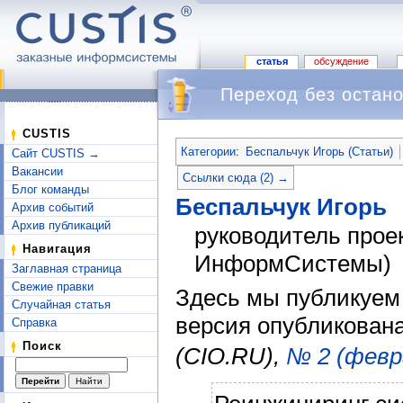
статья
обсуждение
Переход без остан
Перейти к:
навигация
,
поиск
CUSTIS
Категории
:
Беспальчук Игорь (Статьи)
Сайт CUSTIS →
Вакансии
Ссылки сюда (2) →
Блог команды
Беспальчук Игорь
Архив событий
Архив публикаций
руководитель прое
Навигация
ИнформСистемы)
Заглавная страница
Свежие правки
Здесь мы публикуем
Случайная статья
версия опубликован
Справка
Поиск
(CIO.RU),
№ 2 (февр