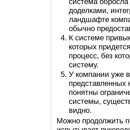
система обросл
доделками, интег
ландшафте компа
обычно предоста
К системе привы
которых придетс
процесс, без кот
систему.
У компании уже в
представленных н
понятны огранич
системы, сущест
видно.
Можно продолжить п
испытывает руковод