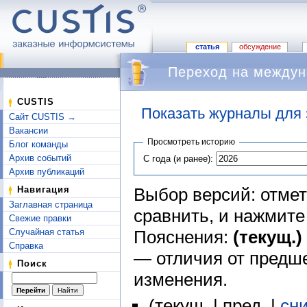
статья
обсуждение
Переход на междун
CUSTIS
Показать журналы для 
Сайт CUSTIS →
Перейти к:
навигация
,
поиск
Вакансии
Просмотреть историю
Блог команды
Архив событий
С года (и ранее):
Архив публикаций
Выбор версий: отмет
Навигация
Заглавная страница
сравнить, и нажмит
Свежие правки
Пояснения:
(текущ.)
Случайная статья
Справка
— отличия от предш
Поиск
изменения.
(текущ. | пред. |
сн