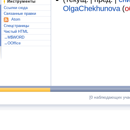
Инструменты
OlgaChekhunova
(
о
Ссылки сюда
Связанные правки
Atom
Спецстраницы
Чистый HTML
→M$WORD
→OOffice
[0 наблюдающих учас