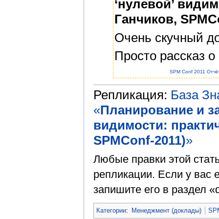
‘нулевой’ видим
Ганчиков, SPMCo
Очень скучный до
Просто рассказ о
SPM Conf 2011 Отчё
Репликация:
База З
«
Планирование и за
видимости: практи
SPMConf-2011)
»
Любые правки этой стат
репликации. Если у вас е
запишите его в раздел «d
Категории
:
Менеджмент (доклады)
SPM