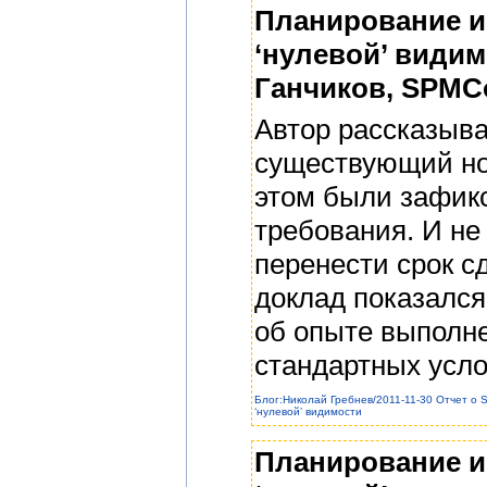
Планирование и 
‘нулевой’ видим
Ганчиков, SPMCo
Автор рассказыва
существующий но
этом были зафикс
требования. И не
перенести срок с
доклад показался
об опыте выполне
стандартных усло
Блог:Николай Гребнев/2011-11-30 Отчет о S
‘нулевой’ видимости
Планирование и 