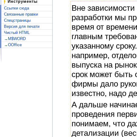
Инструменты
Вне зависимости 
Ссылки сюда
Связанные правки
разработки мы пр
Спецстраницы
время от времени
Версия для печати
Чистый HTML
главным требован
→M$WORD
указанному сроку
→OOffice
например, отдело
выпуска на рынок
срок может быть 
фирмы дало руков
известно, надо д
А дальше начинае
проведения перв
понимаем, что д
детализации (вес