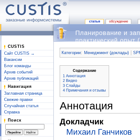
статья
обсуждение
Планирование и зап
практический опыт 
Перейти к:
навигация
,
поиск
CUSTIS
Категории
:
Менеджмент (доклады)
SPM
Сайт CUSTIS →
Вакансии
Блог команды
Содержание
Архив событий
1
Аннотация
Архив публикаций
2
Видео
3
Слайды
Навигация
4
Примечания и отзывы
Заглавная страница
Свежие правки
Аннотация
Случайная статья
Справка
Докладчик
Поиск
Михаил Ганчиков