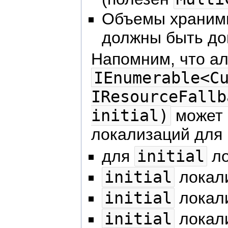
Объемы хранимы
должны быть до
Напомним, что ал
IEnumerable<C
IResourceFallb
initial)
может 
локализаций для
для
initial
ло
initial
локал
initial
локали
initial
локал