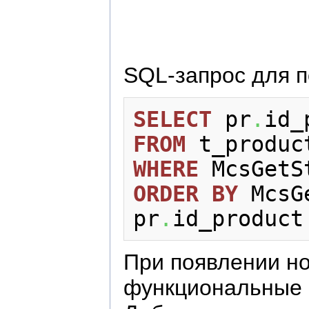
SQL-запрос для п
SELECT
 pr
.
id_
FROM
WHERE
 McsGetS
ORDER
BY
 McsG
pr
.
id_product
При появлении но
функциональные 