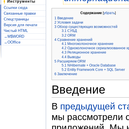
Инструменты
Ссылки сюда
Содержание
[
убрать
]
Связанные правки
1
Введение
Спецстраницы
2
Условия задачи
Версия для печати
3
Обзор существующих возможностей
Чистый HTML
3.1
СУБД
3.2
ORM
→M$WORD
4
Сравнение хранений
→OOffice
4.1
Многоколоночное хранение
4.2
Одноколоночное сериализованное х
4.3
Реляционное хранение
4.4
Выводы
5
Расширяем ORM
5.1
NHibernate + Oracle Database
5.2
Entity Framework Core + SQL Server
6
Заключение
Введение
В
предыдущей ст
мы рассмотрели 
приложений. Мы н