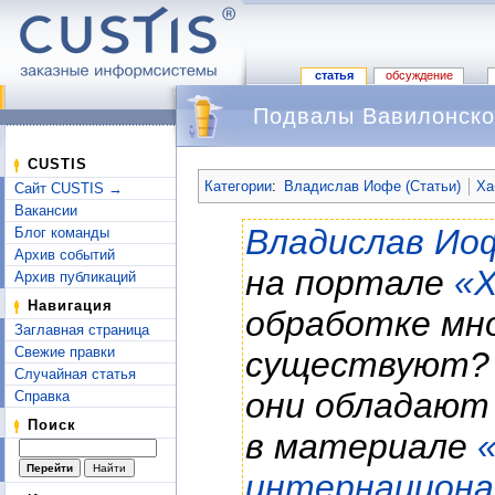
статья
обсуждение
Подвалы Вавилонско
Перейти к:
навигация
,
поиск
CUSTIS
Категории
:
Владислав Иофе (Статьи)
Ха
Сайт CUSTIS →
Вакансии
Владислав Ио
Блог команды
Архив событий
на портале
«Х
Архив публикаций
Навигация
обработке мно
Заглавная страница
Свежие правки
существуют? 
Случайная статья
они обладают
Справка
Поиск
в материале
интернациона