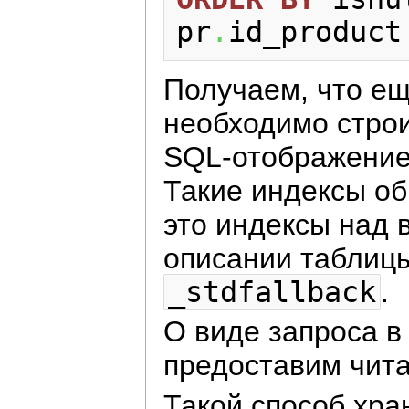
pr
.
id_product
Получаем, что ещ
необходимо стро
SQL-отображение
Такие индексы о
это индексы над
описании табли
_stdfallback
.
О виде запроса в
предоставим чит
Такой способ хра