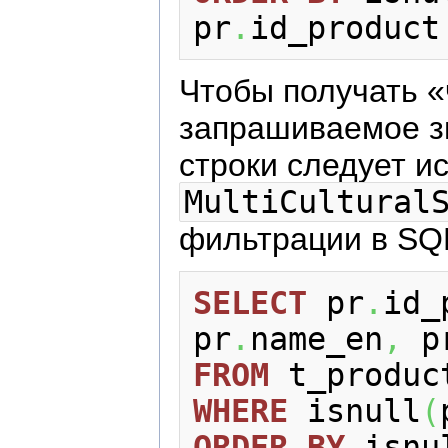
pr
.
id_product
Чтобы получать 
запрашиваемое зн
строки следует и
MultiCultural
фильтрации в SQL
SELECT
 pr
.
id_
pr
.
name_en
,
 p
FROM
WHERE
 isnull
(
ORDER
BY
 isnu