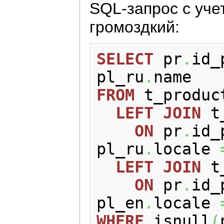
SQL-запроc с уче
громоздкий:
SELECT
 pr
.
id_
pl_ru
.
FROM
 t_product
LEFT
JOIN
 t
ON
 pr
.
id_
pl_ru
.
locale 
LEFT
JOIN
 t
ON
 pr
.
id_
pl_en
.
locale 
WHERE
 isnull
(