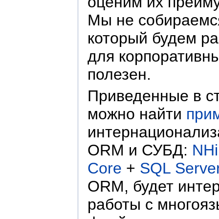
оценим их преим
Мы не собираемся
который будем ра
для корпоративны
полезен.
Приведенные в ст
можно найти
при
интернационализа
ORM и СУБД:
NHi
Core
+
SQL Serve
ORM, будет интер
работы с многоя