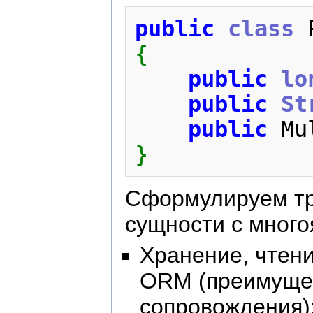
public
class
{
public
lo
public
St
public
 Mu
}
Сформулируем тр
сущности с мног
Хранение, чтени
ORM (преимущес
сопровождения)