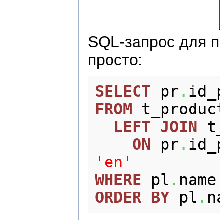
SQL-запроc для п
просто:
SELECT
 pr
.
id_
FROM
 t_product
LEFT
JOIN
 t
ON
 pr
.
id_
'en'
WHERE
 pl
.
name
ORDER
BY
 pl
.
n