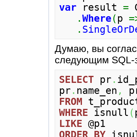
var
 result 
=
 
.
Where
(
p 
=
.
SingleOrD
Думаю, вы соглас
следующим SQL-з
SELECT
 pr
.
id_
pr
.
name_en
,
 p
FROM
WHERE
 isnull
(
LIKE
ORDER
BY
 isnu