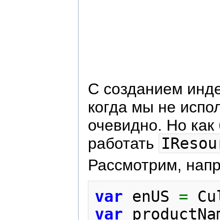
С созданием инд
когда мы не испо
очевидно. Но как
работать
IResou
Рассмотрим, напр
var
 enUS 
=
 Cu
var
 productNa