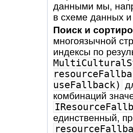
данными мы, напр
в схеме данных 
Поиск и сортиро
многоязычной стр
индексы по резу
MultiCulturalS
resourceFallba
useFallback)
дл
комбинаций знач
IResourceFall
единственный, п
resourceFallb