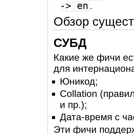
-> en
.
Обзор сущес
СУБД
Какие же фичи е
для интернацион
Юникод;
Collation (прав
и пр.);
Дата-время с ч
Эти фичи поддер