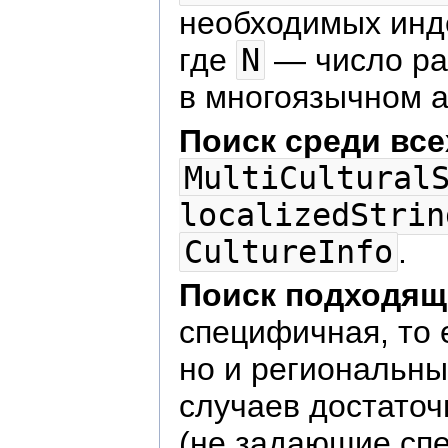
необходимых инд
где
N
— число ра
в многоязычном а
Поиск среди все
MultiCultural
localizedStrin
CultureInfo
.
Поиск подходящ
специфичная, то 
но и региональны
случаев достаточ
(не задающие сп