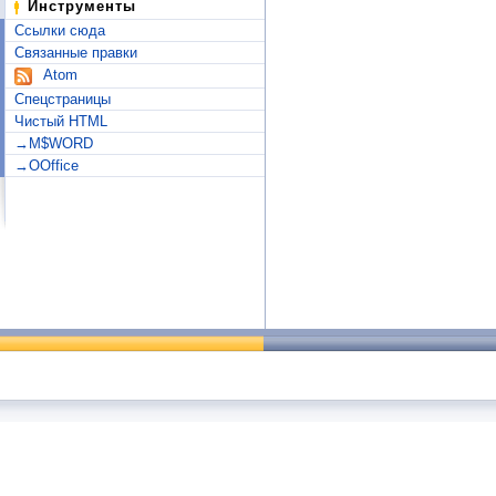
Инструменты
Ссылки сюда
Связанные правки
Atom
Спецстраницы
Чистый HTML
→M$WORD
→OOffice