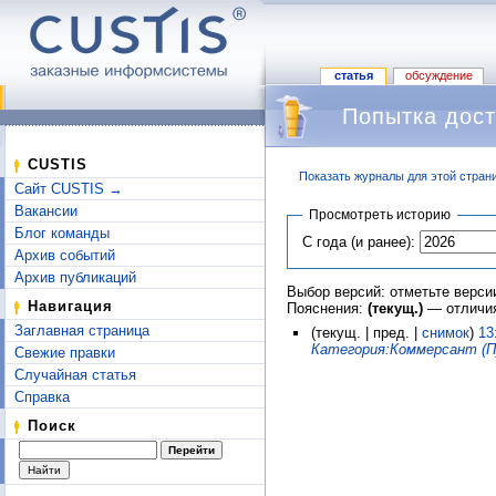
статья
обсуждение
Попытка дост
CUSTIS
Показать журналы для этой стран
Сайт CUSTIS →
Перейти к:
навигация
,
поиск
Вакансии
Просмотреть историю
Блог команды
С года (и ранее):
Архив событий
Архив публикаций
Выбор версий: отметьте верси
Навигация
Пояснения:
(текущ.)
— отличия
Заглавная страница
(текущ. | пред. |
снимок
)
13
Категория:Коммерсант (П
Свежие правки
Случайная статья
Справка
Поиск