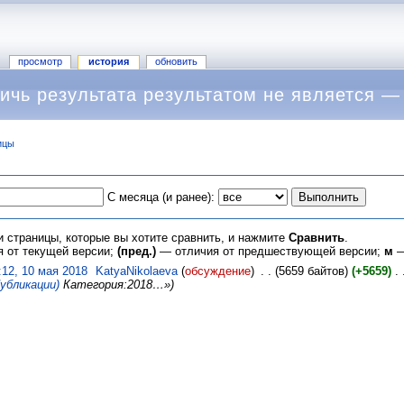
просмотр
история
обновить
ичь результата результатом не является —
ицы
С месяца (и ранее):
и страницы, которые вы хотите сравнить, и нажмите
Сравнить
.
 от текущей версии;
(пред.)
— отличия от предшествующей версии;
м
—
:12, 10 мая 2018
‎
KatyaNikolaeva
(
обсуждение
)
‎
. .
(5659 байтов)
(+5659)
‎
. 
убликации)
Категория:2018…»)