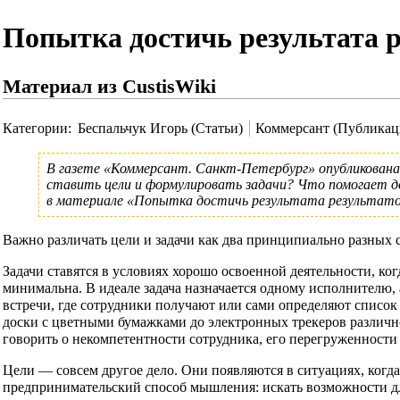
Попытка достичь результата р
Материал из CustisWiki
Категории
:
Беспальчук Игорь (Статьи)
Коммерсант (Публикац
В газете
«Коммерсант. Санкт-Петербург»
опубликована
ставить цели и формулировать задачи? Что помогает 
в материале
«Попытка достичь результата результато
Важно различать цели и задачи как два принципиально разных 
Задачи ставятся в условиях хорошо освоенной деятельности, ко
минимальна. В идеале задача назначается одному исполнителю
встречи, где сотрудники получают или сами определяют список
доски с цветными бумажками до электронных трекеров различной
говорить о некомпетентности сотрудника, его перегруженности
Цели — совсем другое дело. Они появляются в ситуациях, когд
предпринимательский способ мышления: искать возможности дл