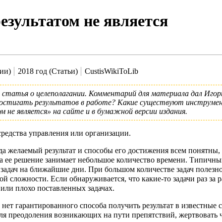
езультатом не является
ии)
2018 год (Статьи)
CustisWikiToLib
 статья о целеполагании. Комментарий для материала дал
Игор
достигать результатов в работе? Какие существуют инструмен
м не является»
на сайте и в бумажной версии издания.
средства управления или организации.
гда желаемый результат и способы его достижения всем понятны,
, а ее решение занимает небольшое количество времени. Типич
 задач на ближайшие дни. При большом количестве задач полезн
 сложности. Если обнаруживается, что какие-то задачи раз за 
 или плохо поставленных задачах.
а нет гарантированного способа получить результат в известные
я преодоления возникающих на пути препятствий, жертвовать че