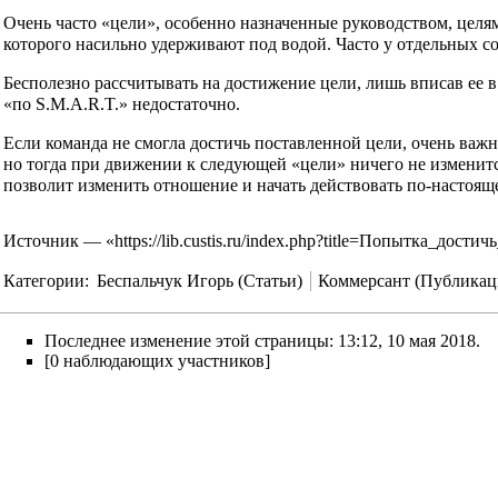
Очень часто «цели», особенно назначенные руководством, целя
которого насильно удерживают под водой. Часто у отдельных с
Бесполезно рассчитывать на достижение цели, лишь вписав ее в
«по S.M.A.R.T.» недостаточно.
Если команда не смогла достичь поставленной цели, очень важно
но тогда при движении к следующей «цели» ничего не изменится
позволит изменить отношение и начать действовать по-настоящ
Источник — «
https://lib.custis.ru/index.php?title=Попытка_дос
Категории
:
Беспальчук Игорь (Статьи)
Коммерсант (Публикац
Последнее изменение этой страницы: 13:12, 10 мая 2018.
[0 наблюдающих участников]