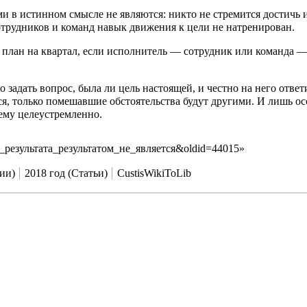
ми в истинном смысле не являются: никто не стремится достичь 
отрудников и команд навык движения к цели не натренирован.
 план на квартал, если исполнитель — сотрудник или команда — 
 задать вопрос, была ли цель настоящей, и честно на него ответи
, только помешавшие обстоятельства будут другими. И лишь осоз
ему целеустремленно.
тичь_результата_результатом_не_является&oldid=44015
»
ии)
2018 год (Статьи)
CustisWikiToLib