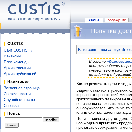
статья
обсуждение
Попытка дост
Перейти к:
навигация
,
поиск
CUSTIS
Категории
:
Беспальчук Игорь
Сайт CUSTIS →
Вакансии
В газете
«Коммерсант
Блог команды
наш руководитель про
Архив событий
существуют инструме
Архив публикаций
на сайте и в бумажной 
Навигация
Важно различать цели и задач
Заглавная страница
Задачи ставятся в условиях х
Свежие правки
серьезных препятствий миним
краткосрочного планирования
Случайная статья
полезно использовать инструм
Справка
обнаруживается, что какие-то
или плохо поставленных задач
Поиск
Цели — совсем другое дело. О
необходимо применять предпр
прилагать сверхусилия и легк