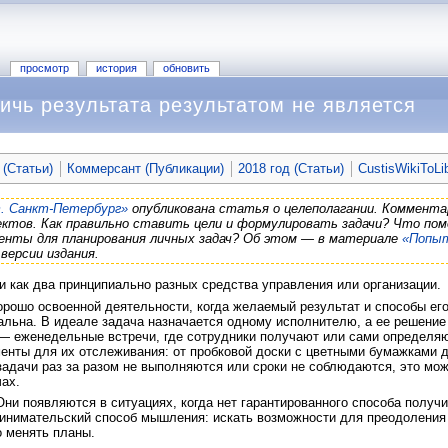
просмотр
история
обновить
ичь результата результатом не является
 (Статьи)
Коммерсант (Публикации)
2018 год (Статьи)
CustisWikiToLi
. Санкт-Петербург»
опубликована статья о целеполагании. Коммента
ектов. Как правильно ставить цели и формулировать задачи? Что по
нты для планирования личных задач? Об этом — в материале
«Попыт
версии издания.
и как два принципиально разных средства управления или организации.
орошо освоенной деятельности, когда желаемый результат и способы ег
альна. В идеале задача назначается одному исполнителю, а ее решение
 — еженедельные встречи, где сотрудники получают или сами определяю
енты для их отслеживания: от пробковой доски с цветными бумажками 
 задачи раз за разом не выполняются или сроки не соблюдаются, это мож
ах.
ни появляются в ситуациях, когда нет гарантированного способа получи
инимательский способ мышления: искать возможности для преодоления 
о менять планы.