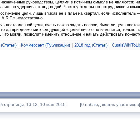
 назначенные руководством, целями в истинном смысле не являются: ни
насильно удерживают под водой. Часто у отдельных сотрудников и кома
остижение цели, лишь вписав ее в план на квартал, если исполнитель 
A.R.T.» недостаточно.
чь поставленной цели, очень важно задать вопрос, была ли цель настоящ
но тогда при движении к следующей «цели» ничего не изменится, только 
, что могли, позволит изменить отношение и начать действовать по-на
 (Статьи)
Коммерсант (Публикации)
2018 год (Статьи)
CustisWikiToLi
 страницы: 13:12, 10 мая 2018.
[0 наблюдающих участников]