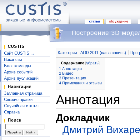
статья
обсуждение
Построение 3D модел
Перейти к:
навигация
,
поиск
CUSTIS
Категории
:
ADD-2011 (наша запись)
Прог
Сайт CUSTIS →
Вакансии
Содержание
[
убрать
]
Блог команды
1
Аннотация
Архив событий
2
Видео
Архив публикаций
3
Презентация
4
Примечания и отзывы
Навигация
Заглавная страница
Аннотация
Свежие правки
Случайная статья
Справка
Докладчик
Поиск
Дмитрий Вихар