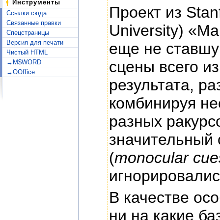
Инструменты
Проект из Stan
Ссылки сюда
Связанные правки
University) «M
Спецстраницы
Версия для печати
еще не ставшу
Чистый HTML
сцены всего из
→M$WORD
→OOffice
результата, р
комбинируя нес
разных ракурс
значительный 
(
monocular cue
игнорировалис
В качестве ос
ни на какие б