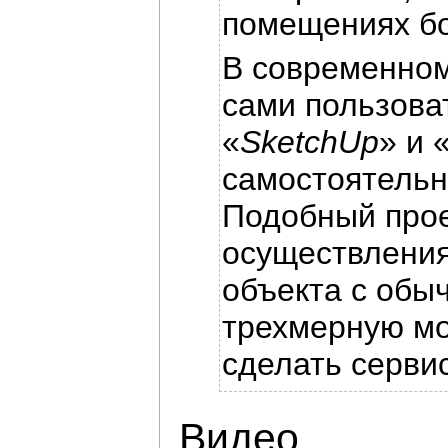
помещениях бо
В современном
сами пользова
«
SketchUp
» и 
самостоятельн
Подобный прое
осуществления
объекта с обы
трехмерную мо
сделать серви
Видео