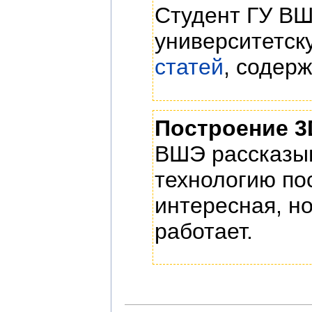
Студент ГУ В
университетску
статей
, содер
Построение 3
ВШЭ рассказыв
технологию по
интересная, но
работает.