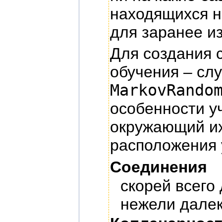
находящихся н
для заранее из
Для создания 
обучения – сл
MarkovRando
особенности у
окружающий их
расположения 
Соединения
скорей всего
нежели далек