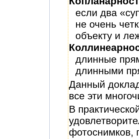
Копланарнос
если два «су
не очень чет
объекту и ле
Коллинеарно
длинные прям
длинными пр
Данный доклад 
все эти многоч
В практическо
удовлетворите
фотоснимков, 