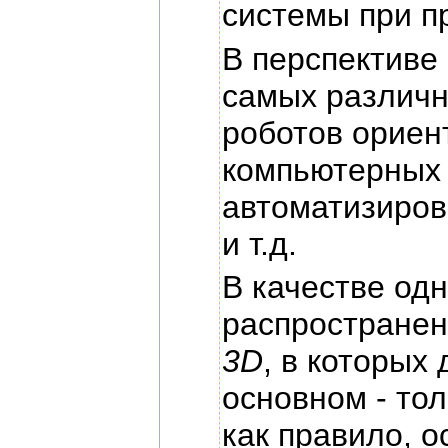
системы при п
В перспективе
самых различн
роботов ориен
компьютерных 
автоматизиров
и т.д.
В качестве од
распространен
3D
, в которых
основном - тол
как правило, о