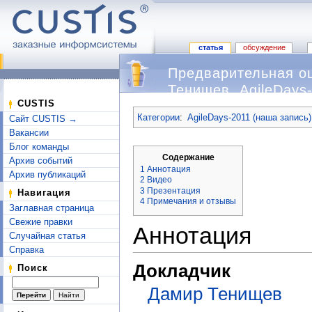
статья
обсуждение
Предварительная оц
Тенищев, AgileDays
Перейти к:
навигация
,
поиск
CUSTIS
Категории
:
AgileDays-2011 (наша запись)
Сайт CUSTIS →
Вакансии
Блог команды
Содержание
Архив событий
1
Аннотация
Архив публикаций
2
Видео
3
Презентация
Навигация
4
Примечания и отзывы
Заглавная страница
Свежие правки
Аннотация
Случайная статья
Справка
Докладчик
Поиск
Дамир Тенищев