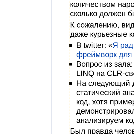
количеством наро
сколько должен б
К сожалению, вид
даже курьезные 
В twitter: «
Я рад
фреймворк для 
Вопрос из зала:
LINQ на CLR-св
На следующий д
статический ана
код, хотя прим
демонстрировал
анализируем ко
Был правда челов