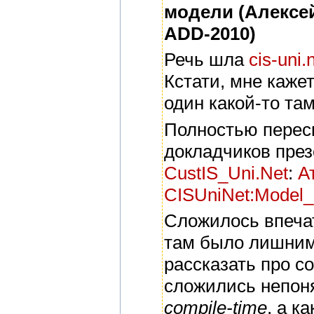
модели (Алексей
ADD-2010)
Речь шла
cis-uni.
Кстати, мне каже
один какой-то та
Полностью переск
докладчиков през
CustIS_Uni.Net
:
А
CISUniNet:Model_
Сложилось впечат
там было лишним.
рассказать про с
сложились непоня
compile-time
, а к