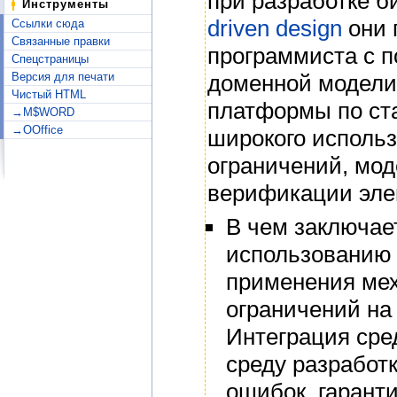
при разработке 
Инструменты
driven design
они 
Ссылки сюда
Связанные правки
программиста с п
Спецстраницы
Версия для печати
доменной модели
Чистый HTML
платформы по ст
→M$WORD
→OOffice
широкого исполь
ограничений, мо
верификации эле
В чем заключае
использованию 
применения ме
ограничений на
Интеграция сре
среду разработ
ошибок, гарант