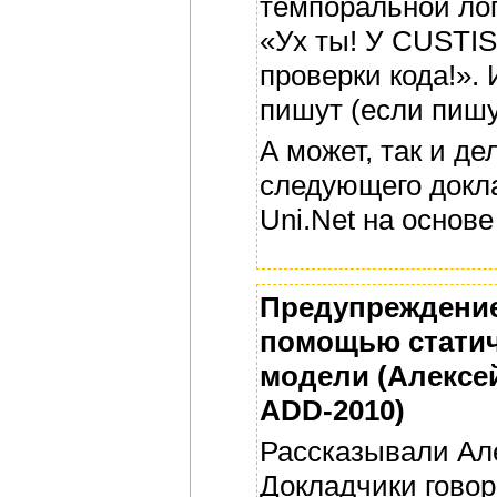
темпоральной лог
«Ух ты! У CUSTIS
проверки кода!».
пишут (если пишут
А может, так и д
следующего докла
Uni.Net на основе
Предупреждение
помощью статич
модели (Алексей
ADD-2010)
Рассказывали Але
Докладчики говор