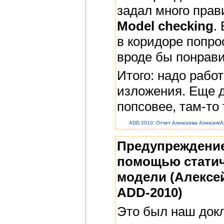
задал много прав
Model checking
.
в коридоре попро
вроде бы понрав
Итого: надо рабо
изложения. Еще 
попсовее, там-то 
ADD 2010: Отчет Алексеева Алексея/А
Предупреждение
помощью статич
модели (Алексей
ADD-2010)
Это был наш док