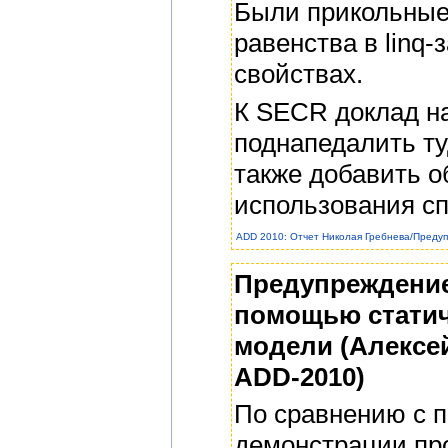
Были прикольные
равенства в linq
свойствах.
К SECR доклад на
поднапедалить ту
также добавить 
использования с
ADD 2010: Отчет Николая Гребнева/Преду
Предупреждение
помощью статич
модели (Алексей
ADD-2010)
По сравнению с 
демонстрации про