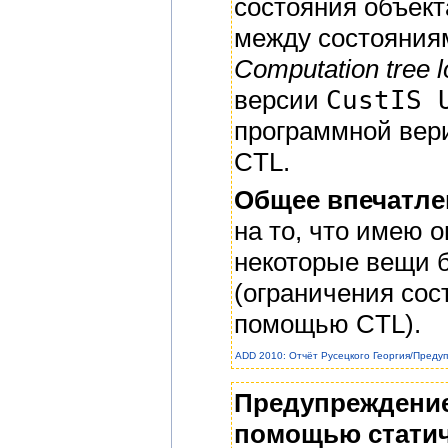
состояния объект
между состояниям
Сomputation tree l
версии
CustIS 
программной вер
CTL.
Общее впечатле
на то, что имею 
некоторые вещи б
(ограничения сос
помощью CTL).
ADD 2010: Отчёт Русецкого Георгия/Преду
Предупреждение
помощью статич