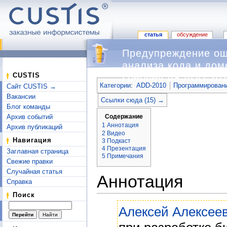
статья
обсуждение
Предупреждение ош
анализа кода и дом
Перейти к:
навигация
,
поиск
CUSTIS
Гребнев на ADD-201
Категории
:
ADD-2010
Программировани
Сайт CUSTIS →
Вакансии
Ссылки сюда (15) →
Блог команды
Содержание
Архив событий
1
Аннотация
Архив публикаций
2
Видео
Навигация
3
Подкаст
4
Презентация
Заглавная страница
5
Примечания
Свежие правки
Случайная статья
Аннотация
Справка
Поиск
Алексей Алексее