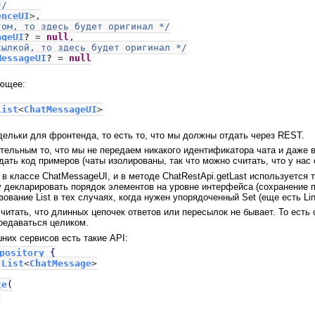
*/
enceUI
>,
том, то здесь будет оригинал */
ageUI
?
=
null
,
сылкой, то здесь будет оригинал */
MessageUI
?
=
null
ующее:
List
<
ChatMessageUI
>
ельки для фронтенда, то есть то, что мы должны отдать через REST.
тельным то, что мы не передаем никакого идентификатора чата и даже 
ать код примеров (чаты изолированы, так что можно считать, что у нас 
 в классе ChatMessageUI, и в методе ChatRestApi.getLast используется т
у декларировать порядок элементов на уровне интерфейса (сохранение п
ование List в тех случаях, когда нужен упорядоченный Set (еще есть Li
читать, что длинных цепочек ответов или пересылок не бывает. То есть
редаваться целиком.
них сервисов есть такие API:
epository
{
:
List
<
ChatMessage
>
te
(
,