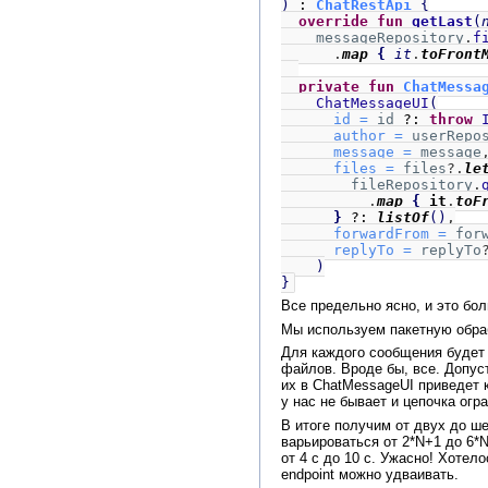
)
:
ChatRestApi
{
override fun
getLast
(
messageRepository
.
f
.
map
{
it
.
toFront
private fun
ChatMessa
ChatMessageUI
(
id =
id
?:
throw
author =
userRepo
message =
message
files =
files
?.
le
fileRepository
.
.
map
{
it
.
toF
}
?:
listOf
()
,
forwardFrom =
for
replyTo =
replyTo
)
}
Все предельно ясно, и это бо
Мы используем пакетную обраб
Для каждого сообщения будет 
файлов. Вроде бы, все. Допуст
их в ChatMessageUI приведет 
у нас не бывает и цепочка ог
В итоге получим от двух до ш
варьироваться от 2*N+1 до 6*
от 4 c до 10 с. Ужасно! Хоте
endpoint можно удваивать.