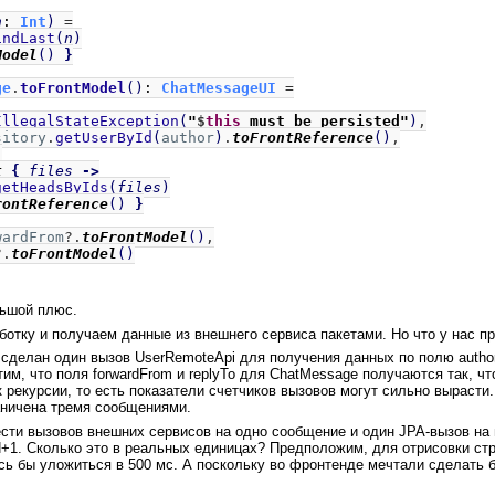
n
:
Int
)
=
indLast
(
n
)
Model
()
}
ge
.
toFrontModel
()
:
ChatMessageUI
=
IllegalStateException
(
"
$
this
must be persisted"
)
,
sitory
.
getUserById
(
author
)
.
toFrontReference
()
,
,
t
{
files
->
getHeadsByIds
(
files
)
rontReference
()
}
wardFrom
?.
toFrontModel
()
,
?.
toFrontModel
()
льшой плюс.
отку и получаем данные из внешнего сервиса пакетами. Но что у нас п
сделан один вызов UserRemoteApi для получения данных по полю author
им, что поля forwardFrom и replyTo для ChatMessage получаются так, ч
к рекурсии, то есть показатели счетчиков вызовов могут сильно вырасти
раничена тремя сообщениями.
ести вызовов внешних сервисов на одно сообщение и один JPA-вызов на
N+1. Сколько это в реальных единицах? Предположим, для отрисовки ст
лось бы уложиться в 500 мс. А поскольку во фронтенде мечтали сделать 