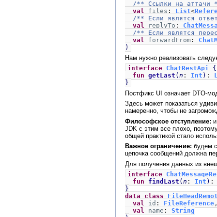
/** Ссылки на аттачи 
val
files
:
List
<
Refer
/** Если являтся отве
val
replyTo
:
ChatMess
/** Если являтся пере
val
forwardFrom
:
Chat
)
Нам нужно реализовать след
interface
ChatRestApi
{
fun
getLast
(
n
:
Int
)
:
}
Постфикс UI означает DTO-мод
Здесь может показаться удиви
намеренно, чтобы не загроможд
Философское отступление:
и
JDK с этим все плохо, поэтом
общей практикой стало использ
Важное ограничение:
будем с
цепочка сообщений должна пе
Для получения данных из внеш
interface
ChatMessageR
fun
findLast
(
n
:
Int
)
}
data class
FileHeadRemo
val
id
:
FileReference
val
name
:
String