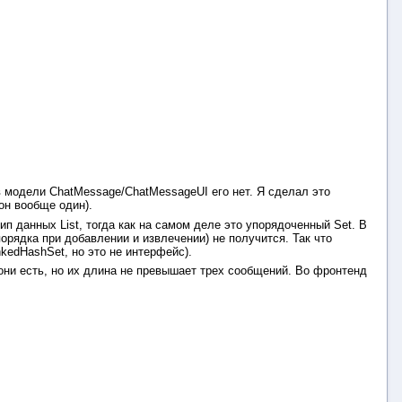
в модели ChatMessage/ChatMessageUI его нет. Я сделал это
он вообще один).
ип данных List, тогда как на самом деле это упорядоченный Set. В
орядка при добавлении и извлечении) не получится. Так что
nkedHashSet, но это не интерфейс).
 они есть, но их длина не превышает трех сообщений. Во фронтенд