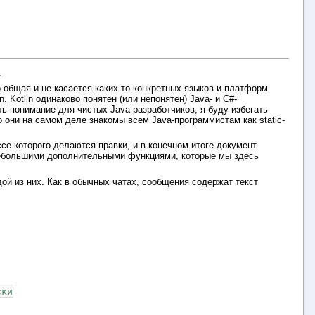
.
общая и не касается каких-то конкретных языков и платформ.
 Kotlin одинаково понятен (или непонятен) Java- и C#-
ть понимание для чистых Java-разработчиков, я буду избегать
о они на самом деле знакомы всем Java-программистам как static-
ссе которого делаются правки, и в конечном итоге документ
 небольшими дополнительными функциями, которые мы здесь
ой из них. Как в обычных чатах, сообщения содержат текст
ски