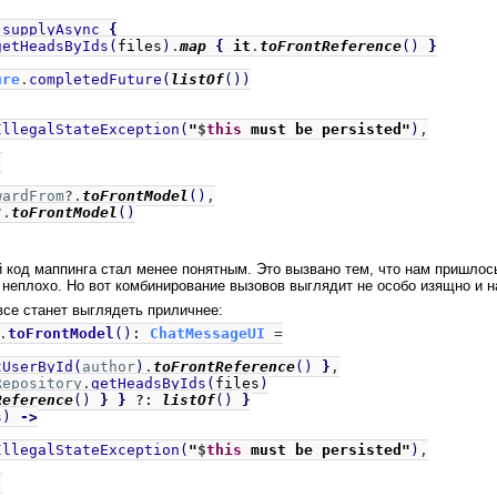
.
supplyAsync
{
getHeadsByIds
(
files
)
.
map
{
it
.
toFrontReference
()
}
ure
.
completedFuture
(
listOf
())
IllegalStateException
(
"
$
this
must be persisted"
)
,
,
wardFrom
?.
toFrontModel
()
,
?.
toFrontModel
()
й код маппинга стал менее понятным. Это вызвано тем, что нам пришло
о неплохо. Но вот комбинирование вызовов выглядит не особо изящно и
все станет выглядеть приличнее:
.
toFrontModel
()
:
ChatMessageUI
=
tUserById
(
author
)
.
toFrontReference
()
}
,
Repository
.
getHeadsByIds
(
files
)
Reference
()
} }
?:
listOf
()
}
s
)
->
IllegalStateException
(
"
$
this
must be persisted"
)
,
,