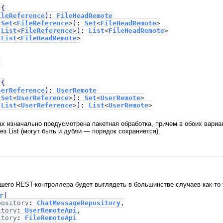
i
{
ileReference
)
:
FileHeadRemote
:
Set
<
FileReference
>
)
:
Set
<
FileHeadRemote
>
:
List
<
FileReference
>
)
:
List
<
FileHeadRemote
>
:
List
<
FileHeadRemote
>
,
i
{
serReference
)
:
UserRemote
:
Set
<
UserReference
>
)
:
Set
<
UserRemote
>
:
List
<
UserReference
>
)
:
List
<
UserRemote
>
х изначально предусмотрена пакетная обработка, причем в обоих вариан
з List (могут быть и дубли — порядок сохраняется).
шего REST-контроллера будет выглядеть в большинстве случаев как-то 
r
(
pository
:
ChatMessageRepository
,
itory
:
UserRemoteApi
,
itory
:
FileRemoteApi