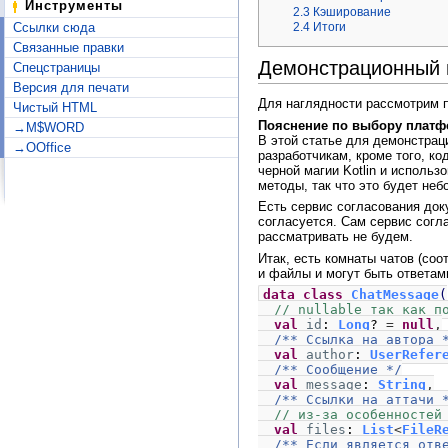
Инструменты
2.3
Кэширование
2.4
Итоги
Ссылки сюда
Связанные правки
Демонстрационный 
Спецстраницы
Версия для печати
Для наглядности рассмотрим п
Чистый HTML
Пояснение по выбору платф
→M$WORD
В этой статье для демонстраци
→OOffice
разработчикам, кроме того, ко
черной магии Kotlin и использ
методы, так что это будет не
Есть сервис согласования доку
согласуется. Сам сервис согл
рассматривать не будем.
Итак, есть комнаты чатов (со
и файлы и могут быть ответами 
data class
ChatMessage
(
// nullable так как п
val
id
:
Long
?
=
null
,
/** Ссылка на автора 
val
author
:
UserRefer
/** Сообщение */
val
message
:
String
,
/** Ссылки на аттачи 
// из-за особенностей
val
files
:
List
<
FileR
/** Если является отв