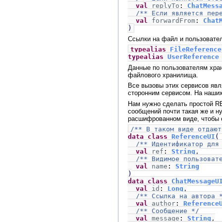
val
replyTo
:
ChatMess
/** Если является пер
val
forwardFrom
:
Chat
)
Ссылки на файл и пользовател
typealias
FileReferenc
typealias
UserReferenc
Данные по пользователям хран
файлового хранилища.
Все вызовы этих сервисов яв
сторонним сервисом. На наших
Нам нужно сделать простой R
сообщений почти такая же и н
расшифрованном виде, чтобы 
/** В таком виде отдают
data class
ReferenceUI
(
/** Идентификатор для
val
ref
:
String
,
/** Видимое пользоват
val
name
:
String
)
data class
ChatMessageU
val
id
:
Long
,
/** Ссылка на автора 
val
author
:
Reference
/** Сообщение */
val
message
:
String
,