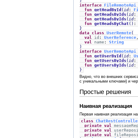
)
interface
FileRemoteAp
fun
getHeadById
(
id
:
F
fun
getHeadsByIds
(
id
fun
getHeadsByIds
(
id
fun
getHeadsByChat
()
}
data class
UserRemote
(
val
id
:
UserReference
val
name
:
String
)
interface
UserRemoteAp
fun
getUserById
(
id
:
U
fun
getUsersByIds
(
id
fun
getUsersByIds
(
id
}
Видно, что во внешних сервиса
с уникальными ключами) и чере
Простые решения
Наивная реализация
Первая наивная реализация на
class
ChatRestControlle
private val
messageRe
private val
userRepos
private val
fileRepos