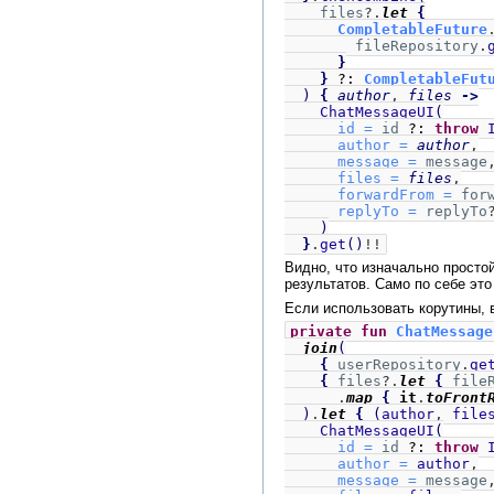
files
?.
let
{
CompletableFuture
fileRepository
.
}
}
?:
CompletableFut
)
{
author
,
files
->
ChatMessageUI
(
id =
id
?:
throw
author =
author
,
message =
message
files =
files
,
forwardFrom =
for
replyTo =
replyTo
)
}
.
get
()
!!
Видно, что изначально просто
результатов. Само по себе эт
Если использовать корутины, 
private fun
ChatMessage
join
(
{
userRepository
.
ge
{
files
?.
let
{
file
.
map
{
it
.
toFront
)
.
let
{
(
author
,
file
ChatMessageUI
(
id =
id
?:
throw
author =
author
,
message =
message