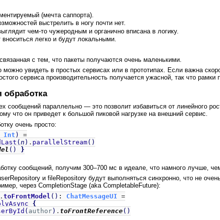
ментируемый (мечта саппорта).
озможностей выстрелить в ногу почти нет.
выглядит чем-то чужеродным и органично вписана в логику.
 вноситься легко и будут локальными.
связанная с тем, что пакеты получаются очень маленькими.
о можно увидеть в простых сервисах или в прототипах. Если важна скоро
остого сервиса производительность получается ужасной, так что рамки 
я обработка
ех сообщений параллельно — это позволит избавиться от линейного рос
ому что он приведет к большой пиковой нагрузке на внешний сервис.
тку очень просто:
:
Int
)
=
dLast
(
n
)
.
parallelStream
()
del
()
}
отку сообщений, получим 300–700 мc в идеале, что намного лучше, чем
serRepository и fileRepository будут выполняться синхронно, что не оч
имер, через CompletionStage (aka CompletableFuture):
.
toFrontModel
()
:
ChatMessageUI
=
plyAsync
{
serById
(
author
)
.
toFrontReference
()