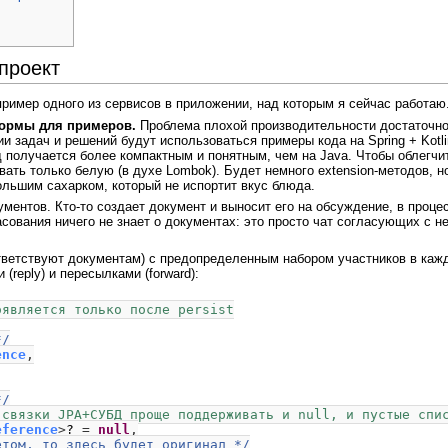
проект
ример одного из сервисов в приложении, над которым я сейчас работаю
ормы для примеров.
Проблема плохой производительности достаточно 
и задач и решений будут использоваться примеры кода на Spring + Kotlin.
д получается более компактным и понятным, чем на Java. Чтобы облегчи
овать только белую (в духе Lombok). Будет немного extension-методов, н
большим сахарком, который не испортит вкус блюда.
ментов. Кто-то создает документ и выносит его на обсуждение, в проце
асования ничего не знает о документах: это просто чат согласующих с
ответствуют документам) с предопределенным набором участников в кажд
(reply) и пересылками (forward):
оявляется только после persist
*/
ence
,
*/
 связки JPA+СУБД проще поддерживать и null, и пустые спи
eference
>
?
=
null
,
етом, то здесь будет оригинал */