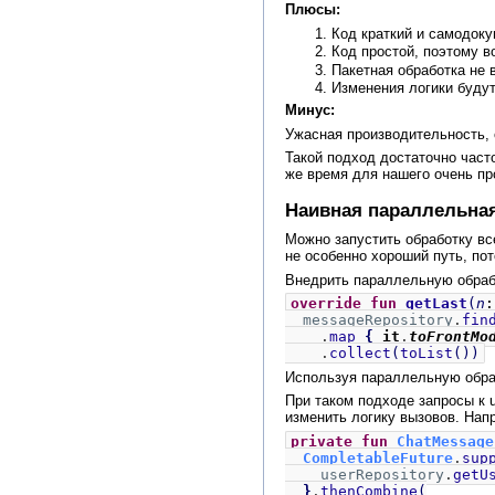
Плюсы:
Код краткий и самодоку
Код простой, поэтому в
Пакетная обработка не 
Изменения логики будут
Минус:
Ужасная производительность, 
Такой подход достаточно част
же время для нашего очень пр
Наивная параллельна
Можно запустить обработку вс
не особенно хороший путь, пот
Внедрить параллельную обрабо
override fun
getLast
(
n
messageRepository
.
fin
.
map
{
it
.
toFrontMo
.
collect
(
toList
())
Используя параллельную обраб
При таком подходе запросы к u
изменить логику вызовов. Напр
private fun
ChatMessage
CompletableFuture
.
sup
userRepository
.
getU
}
.
thenCombine
(