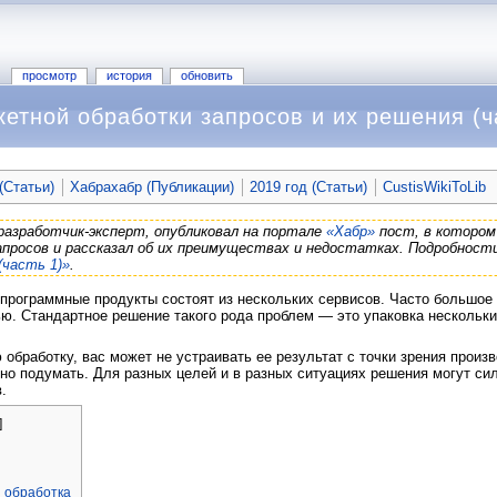
просмотр
история
обновить
етной обработки запросов и их решения (ч
(Статьи)
Хабрахабр (Публикации)
2019 год (Статьи)
CustisWikiToLib
 разработчик-эксперт, опубликовал на портале
«Хабр»
пост, в котором
апросов и рассказал об их преимуществах и недостатках. Подробнос
(часть 1)»
.
программные продукты состоят из нескольких сервисов. Часто большое
ю. Стандартное решение такого рода проблем — это упаковка нескольки
.
обработку, вас может не устраивать ее результат с точки зрения произв
о подумать. Для разных целей и в разных ситуациях решения могут си
.
]
 обработка