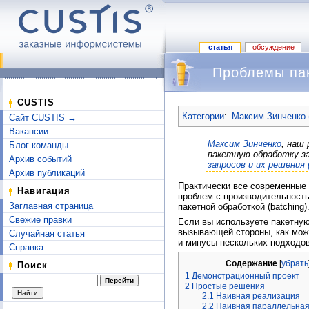
статья
обсуждение
Проблемы пак
Перейти к:
навигация
,
поиск
CUSTIS
Категории
:
Максим Зинченко 
Сайт CUSTIS →
Вакансии
Максим Зинченко
, наш
Блог команды
пакетную обработку з
Архив событий
запросов и их решения 
Архив публикаций
Практически все современные 
Навигация
проблем с производительность
Заглавная страница
пакетной обработкой (batching)
Свежие правки
Если вы используете пакетную 
вызывающей стороны, как можн
Случайная статья
и минусы нескольких подходов
Справка
Содержание
[
убрать
Поиск
1
Демонстрационный проект
2
Простые решения
2.1
Наивная реализация
2.2
Наивная параллельная