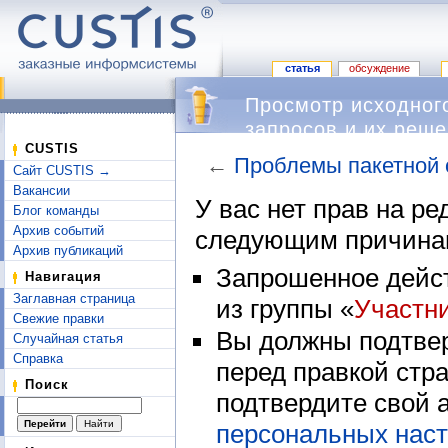
статья
обсуждение
Просмотр исходног
запросов и их реше
CUSTIS
←
Проблемы пакетной о
Сайт CUSTIS →
Перейти к:
навигация
,
поиск
Вакансии
У вас нет прав на р
Блог команды
Архив событий
следующим причина
Архив публикаций
Запрошенное дейст
Навигация
Заглавная страница
из группы «
Участн
Свежие правки
Вы должны подтвер
Случайная статья
Справка
перед правкой стр
Поиск
подтвердите свой 
персональных наст