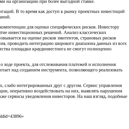
ми на организацию при более выгодной ставке.
игаций. В то время как доступ к рынку проектных инвестиций
аний.
 компетенции для оценки специфических рисков. Инвестору
инятие инвестиционных решений. Анализ классических
вывается на оценке рисков эмитентов, страновых рисков
ения, проводить интеграцию широкого диапазона данных из всех
бщества площадки краудинвестинга не смогут полноценно
о ходе проекта, для отслеживания платежей и исполнения
отает над созданием инструмента, позволяющего реализовать
, слабо интегрированных друг с другом. Сервис управления
ции, оперативно воздействовать на них, выявлять нарушения
акже сервисы уведомления инвесторов. На наш взгляд, подобные
oldid=43896
»