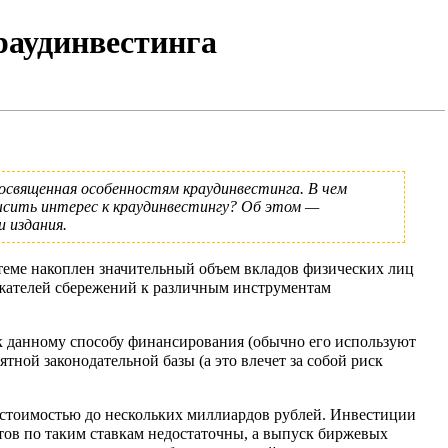
раудинвестинга
посвященная особенностям краудинвестинга. В чем
ысить интерес к краудинвестингу? Об этом —
и издания.
теме накоплен значительный объем вкладов физических лиц
ержателей сбережений к различным инструментам
 к данному способу финансирования (обычно его используют
ной законодательной базы (а это влечет за собой риск
 стоимостью до нескольких миллиардов рублей. Инвестиции
ов по таким ставкам недостаточны, а выпуск биржевых