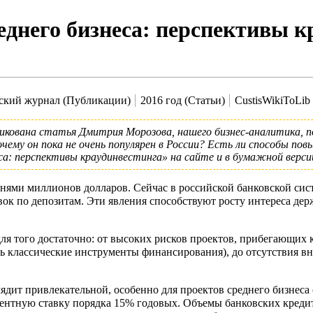
днего бизнеса: перспективы к
ский журнал (Публикации)
2016 год (Статьи)
CustisWikiToLib
ликована статья
Дмитрия Морозова
, нашего бизнес-аналитика, 
му он пока не очень популярен в России? Есть ли способы пов
са: перспективы краудинвестинга»
на сайте и в бумажной верси
тнями миллионов долларов. Сейчас в российской банковской сис
вок по депозитам. Эти явления способствуют росту интереса д
ля того достаточно: от высоких рисков проектов, прибегающих
 классические инструменты финансирования), до отсутствия внят
ядит привлекательной, особенно для проектов среднего бизнеса
ентную ставку порядка 15% годовых. Объемы банковских кредит