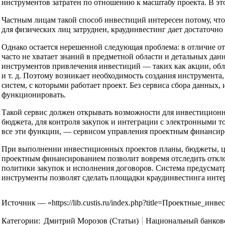
инструментов затратен по отношению к масштабу проекта. В эт
Частным лицам такой способ инвестиций интересен потому, что
для физических лиц затруднен, краудинвестинг дает достаточн
Однако остается нерешенной следующая проблема: в отличие о
часто не хватает знаний в предметной области и детальных да
инструментов привлечения инвестиций — таких как акции, обл
и т. д. Поэтому возникает необходимость создания инструмент
систем, с которыми работает проект. Без сервиса сбора данных
функционировать.
Такой сервис должен открывать возможности для инвестиционно
бюджета, для контроля закупок и интеграции с электронными 
все эти функции, — сервисом управления проектным финансир
При выполнении инвестиционных проектов планы, бюджеты, цен
проектным финансированием позволит вовремя отследить откло
политики закупок и исполнения договоров. Система предусматри
инструменты позволят сделать площадки краудинвестинга интер
Источник — «
https://lib.custis.ru/index.php?title=Проектные
Категории
:
Дмитрий Морозов (Статьи)
Национальный банков