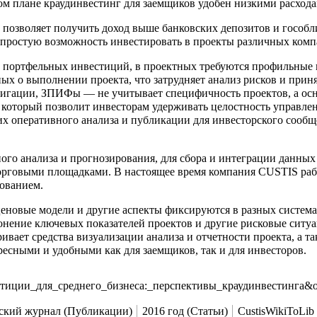
ом плане краудинвестинг для заемщиков удобен низкими расхода
 позволяет получить доход выше банковских депозитов и гособл
о простую возможность инвестировать в проекты различных комп
т портфельных инвестиций, в проектных требуются профильные
нных о выполнении проекта, что затрудняет анализ рисков и пр
игации, ЗПИФы — не учитывает специфичность проектов, а осно
а, который позволит инвесторам удерживать целостность управл
, их оперативного анализа и публикации для инвесторского соо
го анализа и прогнозирования, для сбора и интеграции данных 
торговыми площадками. В настоящее время компания CUSTIS раб
ованием.
овые модели и другие аспекты фиксируются в разных системах
нение ключевых показателей проектов и другие рисковые ситуа
вает средства визуализации анализа и отчетности проекта, а т
есными и удобными как для заемщиков, так и для инвесторов.
_инвестиции_для_среднего_бизнеса:_перспективы_краудинвестинга&
ский журнал (Публикации)
2016 год (Статьи)
CustisWikiToLib