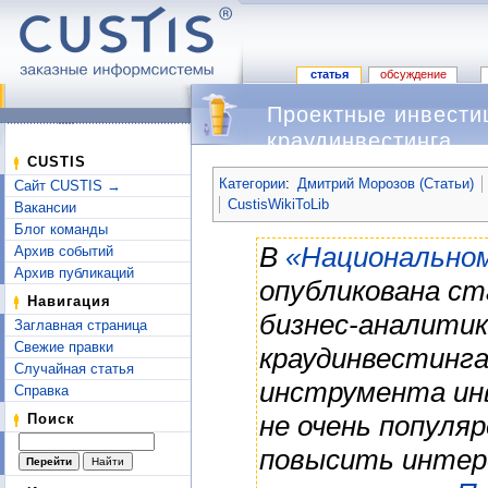
статья
обсуждение
Проектные инвести
краудинвестинга
Перейти к:
навигация
,
поиск
CUSTIS
Категории
:
Дмитрий Морозов (Статьи)
Сайт CUSTIS →
CustisWikiToLib
Вакансии
Блог команды
В
«Национальном
Архив событий
Архив публикаций
опубликована с
Навигация
бизнес-аналитик
Заглавная страница
Свежие правки
краудинвестинга
Случайная статья
инструмента инв
Справка
не очень популя
Поиск
повысить интер