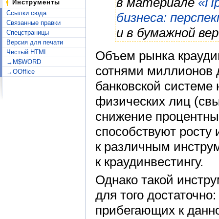
в материале
«Пр
Инструменты
Ссылки сюда
бизнеса: перспе
Связанные правки
и в бумажной вер
Спецстраницы
Версия для печати
Объем рынка крауди
Чистый HTML
→M$WORD
сотнями миллионов 
→OOffice
банковской системе
физических лиц (свы
снижение процентных
способствуют росту
к различным инструм
к краудинвестингу.
Однако такой инстру
для того достаточно:
прибегающих к данн