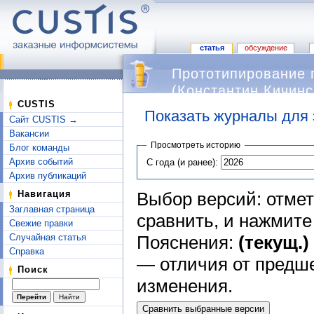
статья
обсуждение
Прототипирование п
(Константин Кичин
CUSTIS
Показать журналы для 
Сайт CUSTIS →
Перейти к:
навигация
,
поиск
Вакансии
Просмотреть историю
Блог команды
Архив событий
С года (и ранее):
Архив публикаций
Выбор версий: отмет
Навигация
Заглавная страница
сравнить, и нажмит
Свежие правки
Пояснения:
(текущ.)
Случайная статья
Справка
— отличия от предш
Поиск
изменения.