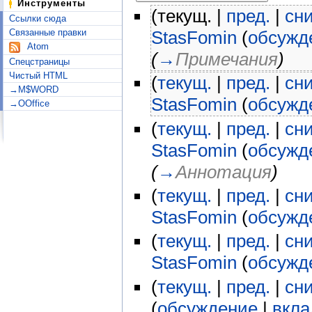
Инструменты
(текущ. |
пред.
|
сн
Ссылки сюда
Связанные правки
StasFomin
(
обсужд
Atom
(
→
Примечания
)
Спецстраницы
Чистый HTML
(
текущ.
|
пред.
|
сн
→M$WORD
StasFomin
(
обсужд
→OOffice
(
текущ.
|
пред.
|
сн
StasFomin
(
обсужд
(
→
Аннотация
)
(
текущ.
|
пред.
|
сн
StasFomin
(
обсужд
(
текущ.
|
пред.
|
сн
StasFomin
(
обсужд
(
текущ.
|
пред.
|
сн
(
обсуждение
|
вкла