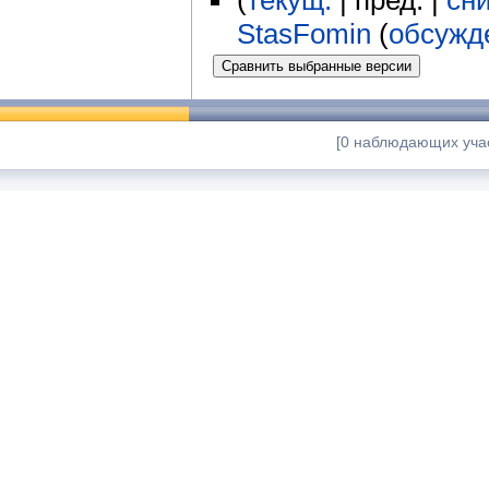
(
текущ.
| пред. |
сн
StasFomin
(
обсужд
[0 наблюдающих учас