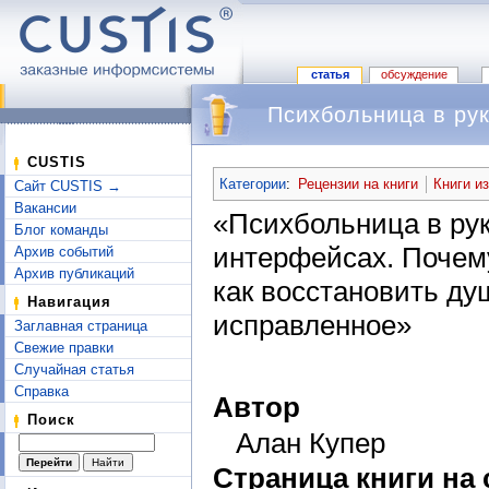
статья
обсуждение
Психбольница в ру
Перейти к:
навигация
,
поиск
CUSTIS
Категории
:
Рецензии на книги
Книги и
Сайт CUSTIS →
Вакансии
«Психбольница в рук
Блог команды
интерфейсах. Почему
Архив событий
Архив публикаций
как восстановить ду
Навигация
исправленное»
Заглавная страница
Свежие правки
Случайная статья
Справка
Автор
Поиск
Алан Купер
Страница книги на 