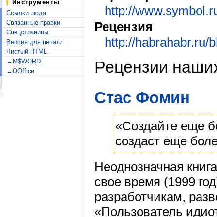
Инструменты
http://www.symbol.r
Ссылки сюда
Связанные правки
Рецензия
Спецстраницы
http://habrahabr.ru/
Версия для печати
Чистый HTML
→M$WORD
Рецензии наших
→OOffice
Стас Фомин
«Создайте еще б
создаст еще боле
Неоднозначная книга
свое время (1999 год
разработчикам, разв
«Пользователь идиот