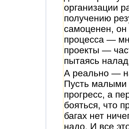
организации ра
получению рез
самоценен, он 
процесса — мн
проекты — час
пытаясь налад
А реально — на
Пусть малыми 
прогресс, а пе
бояться, что п
багах нет ниче
надо. И все эт