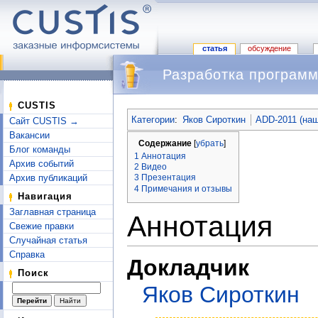
статья
обсуждение
Разработка программ
Перейти к:
навигация
,
поиск
CUSTIS
Категории
:
Яков Сироткин
ADD-2011 (наш
Сайт CUSTIS →
Вакансии
Содержание
[
убрать
]
Блог команды
1
Аннотация
Архив событий
2
Видео
Архив публикаций
3
Презентация
4
Примечания и отзывы
Навигация
Заглавная страница
Аннотация
Свежие правки
Случайная статья
Справка
Докладчик
Поиск
Яков Сироткин