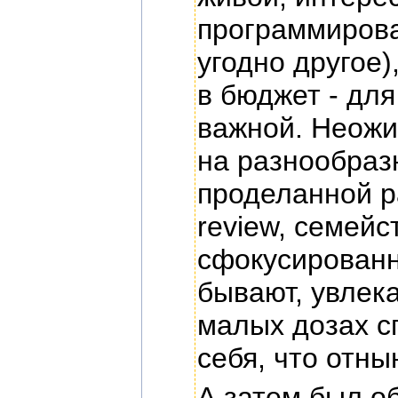
программирован
угодно другое)
в бюджет - дл
важной. Неожи
на разнообразн
проделанной ра
review, семейс
сфокусированн
бывают, увлека
малых дозах с
себя, что отны
А затем был об