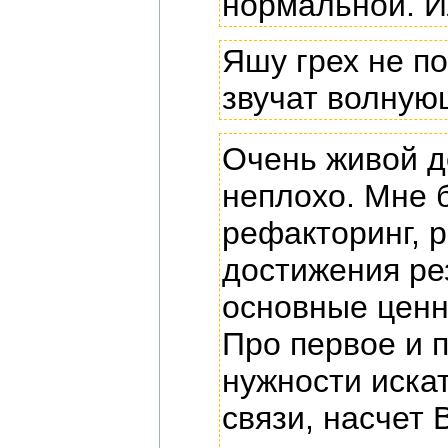
нормальной. И
Яшу грех не п
звучат волную
Очень живой д
неплохо. Мне 
рефакторинг, 
достижения ре
основные ценн
Про первое и 
нужности иска
связи, насчет