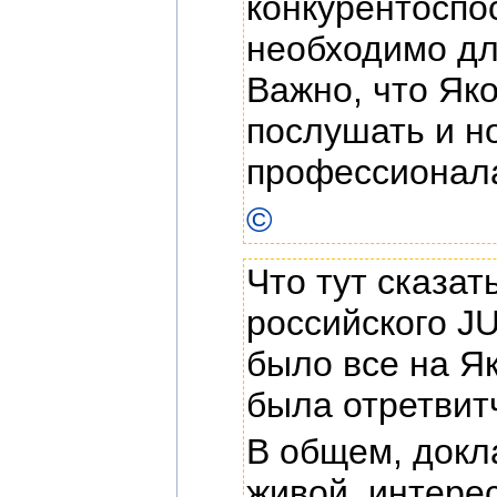
конкурентоспос
необходимо дл
Важно, что Я
послушать и н
профессионала
©
Что тут сказат
российского JU
было все на Як
была отретвитч
В общем, докл
живой, интерес