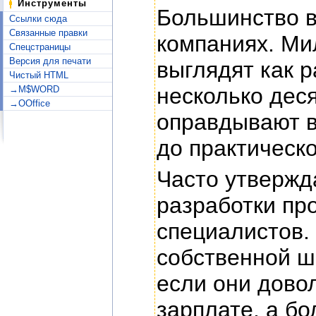
Инструменты
Большинство в
Ссылки сюда
Связанные правки
компаниях. Ми
Спецстраницы
Версия для печати
выглядят как 
Чистый HTML
несколько дес
→M$WORD
→OOffice
оправдывают в
до практическ
Часто утвержд
разработки пр
специалистов.
собственной ш
если они дово
зарплате, а б