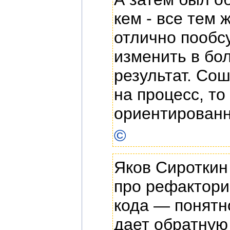
кем - все тем
отлично пообс
изменить в бо
результат. Со
на процесс, то
ориентированн
©
Яков Сироткин
про рефактори
кода — понятн
дает обратную 