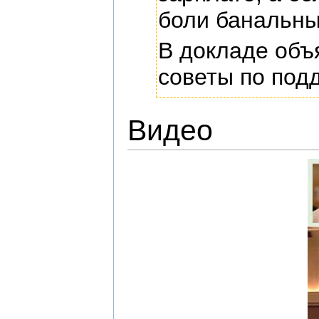
боли банальны
В докладе объ
советы по под
Видео