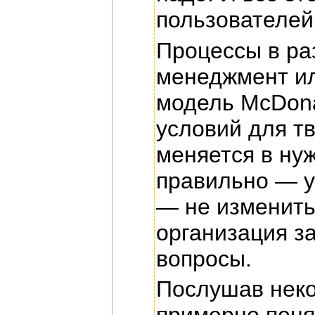
пользователей
Процессы в ра
менеджмент ил
модель McDona
условий для т
меняется в ну
правильно — у
— не изменить
организация з
вопросы.
Послушав неко