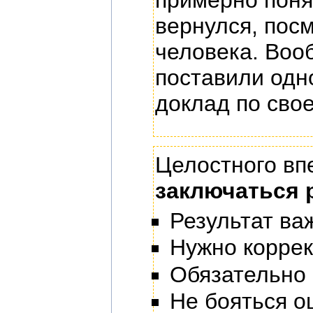
примерно поня
вернулся, пос
человека. Воо
поставили одн
доклад по свое
Целостного вп
заключаться 
Результат ва
Нужно коррек
Обязательно 
Не бояться о