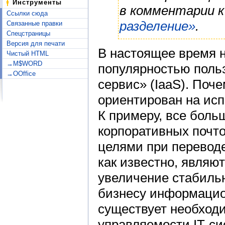
Инструменты
в комментарии 
Ссылки сюда
разделение»
.
Связанные правки
Спецстраницы
Версия для печати
В настоящее время 
Чистый HTML
→M$WORD
популярностью поль
→OOffice
сервис» (IaaS). Поч
ориентирован на исп
К примеру, все боль
корпоративных почт
целями при переводе
как известно, являю
увеличение стабиль
бизнесу информацио
существует необход
управляемости IT-си