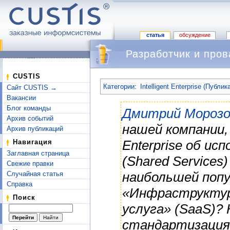
статья
обсуждение
Разработчик и про
Перейти к:
навигация
,
поиск
CUSTIS
Категории
:
Intelligent Enterprise (Публик
Сайт CUSTIS →
Вакансии
Блог команды
Дмитрий Морозо
Архив событий
нашей компании, 
Архив публикаций
Enterprise об ис
Навигация
Заглавная страница
(Shared Services
Свежие правки
наибольшей поп
Случайная статья
Справка
«Инфраструктура 
Поиск
услуга» (SaaS)?
стандартизация