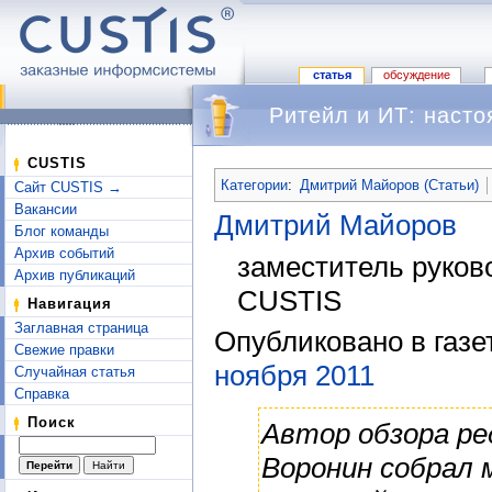
статья
обсуждение
Ритейл и ИТ: наст
Перейти к:
навигация
,
поиск
CUSTIS
Категории
:
Дмитрий Майоров (Статьи)
Сайт CUSTIS →
Вакансии
Дмитрий Майоров
Блог команды
Архив событий
заместитель руков
Архив публикаций
CUSTIS
Навигация
Заглавная страница
Опубликовано в газ
Свежие правки
ноября 2011
Случайная статья
Справка
Поиск
Автор обзора р
Воронин собрал 