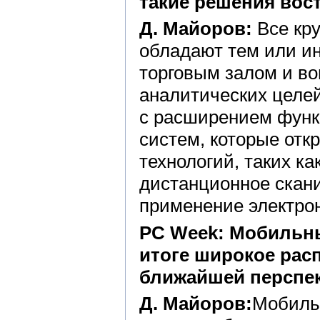
такие решения вос
Д. Майоров:
Все кру
обладают тем или и
торговым залом и во
аналитических целей
с расширением функ
систем, которые отк
технологий, таких к
дистанционное скан
применение электрон
PC Week: Мобильны
итоге широкое рас
ближайшей перспе
Д. Майоров:
Мобиль