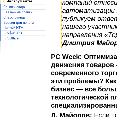
компаний относи
Инструменты
Ссылки сюда
автоматизации 
Связанные правки
публикуем отве
Спецстраницы
Версия для печати
нашего участни
Чистый HTML
направления «То
→M$WORD
→OOffice
Дмитрия Майор
PC Week: Оптимиза
движения товаров
современного торг
эти проблемы? Ка
бизнес — все боль
технологической 
специализированн
Д. Майоров:
Если т