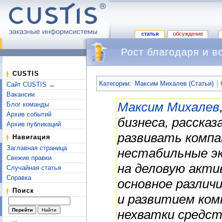
статья
обсуждение
Рост благодаря и в
Перейти к:
навигация
,
поиск
CUSTIS
Категории
:
Максим Михалев (Статьи)
Сайт CUSTIS →
Вакансии
Максим Михалев
Блог команды
Архив событий
бизнеса, расска
Архив публикаций
развивать компан
Навигация
Заглавная страница
нестабильные э
Свежие правки
на деловую акти
Случайная статья
Справка
основное различ
Поиск
и развитием ком
нехватки средс