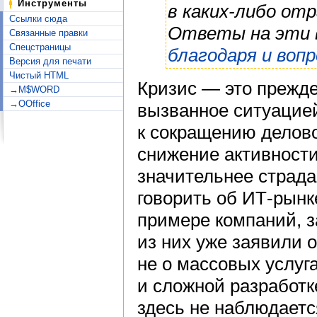
Инструменты
в каких-либо от
Ссылки сюда
Ответы на эти 
Связанные правки
Спецстраницы
благодаря и вопр
Версия для печати
Чистый HTML
Кризис — это прежде
→M$WORD
→OOffice
вызванное ситуацие
к сокращению делово
снижение активности
значительнее страда
говорить об ИТ-рынк
примере компаний, 
из них уже заявили о
не о массовых услуга
и сложной разработке
здесь не наблюдаетс