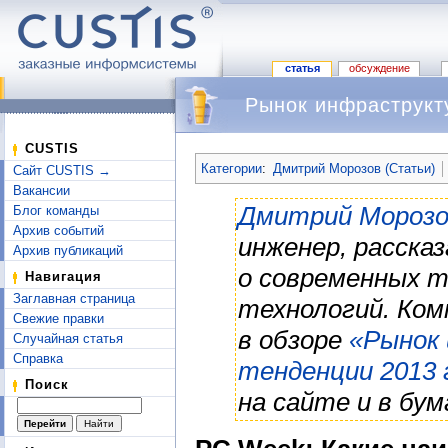
статья
обсуждение
Рынок инфраструкт
Перейти к:
навигация
,
поиск
CUSTIS
Категории
:
Дмитрий Морозов (Статьи)
Сайт CUSTIS →
Вакансии
Дмитрий Морозо
Блог команды
Архив событий
инженер, расска
Архив публикаций
о современных т
Навигация
Заглавная страница
технологий. Ко
Свежие правки
в обзоре
«Рынок
Случайная статья
Справка
тенденции 2013 
Поиск
на сайте и в бум