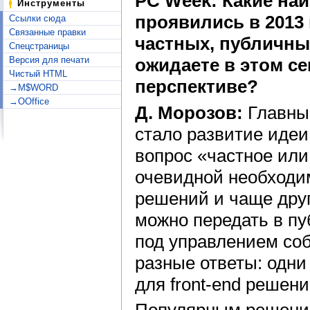
PC Week: Какие на
Инструменты
проявились в 2013 
Ссылки сюда
Связанные правки
частных, публичны
Спецстраницы
Версия для печати
ожидаете в этом с
Чистый HTML
перспективе?
→M$WORD
→OOffice
Д. Морозов:
Главным
стало развитие идеи
вопрос «частное или
очевидной необходи
решений и чаще друг
можно передать в пу
под управлением со
разные ответы: одн
для front-end решен