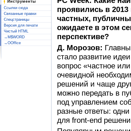
PC Week: Какие на
Инструменты
проявились в 2013 
Ссылки сюда
Связанные правки
частных, публичны
Спецстраницы
Версия для печати
ожидаете в этом с
Чистый HTML
перспективе?
→M$WORD
→OOffice
Д. Морозов:
Главным
стало развитие идеи
вопрос «частное или
очевидной необходи
решений и чаще друг
можно передать в пу
под управлением со
разные ответы: одн
для front-end решен