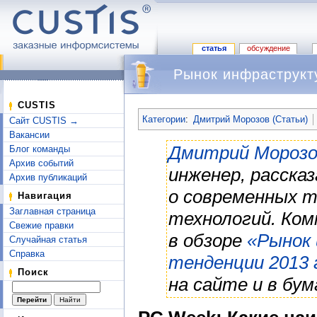
статья
обсуждение
Рынок инфраструкт
Перейти к:
навигация
,
поиск
CUSTIS
Категории
:
Дмитрий Морозов (Статьи)
Сайт CUSTIS →
Вакансии
Дмитрий Морозо
Блог команды
Архив событий
инженер, расска
Архив публикаций
о современных т
Навигация
Заглавная страница
технологий. Ко
Свежие правки
в обзоре
«Рынок
Случайная статья
Справка
тенденции 2013 
Поиск
на сайте и в бум