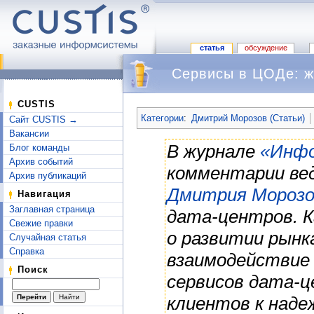
статья
обсуждение
Сервисы в ЦОДе: жи
Перейти к:
навигация
,
поиск
CUSTIS
Категории
:
Дмитрий Морозов (Статьи)
Сайт CUSTIS →
Вакансии
В журнале
«Инфо
Блог команды
Архив событий
комментарии ве
Архив публикаций
Дмитрия Морозо
Навигация
Заглавная страница
дата-центров. К
Свежие правки
о развитии рынк
Случайная статья
Справка
взаимодействие
Поиск
сервисов дата-
клиентов к над