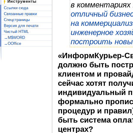
Инструменты
в комментариях
Ссылки сюда
отличный бизнес
Связанные правки
Спецстраницы
на коммерциали
Версия для печати
инженерное хозя
Чистый HTML
→M$WORD
построить новы
→OOffice
«ИнформКурьер-Свя
должно быть пост
клиентом и провай
сейчас хотят получ
индивидуальный по
формально прописа
процедур и правил
быть система оплат
центрах?