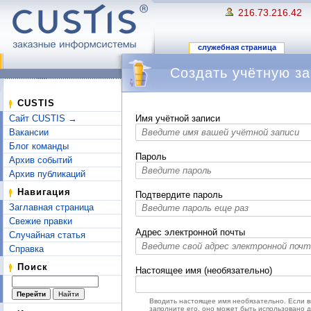
216.73.216.42
служебная страница
Создать учётную за
Перейти к:
навигация
,
поиск
CUSTIS
Сайт CUSTIS →
Имя учётной записи
Вакансии
Блог команды
Пароль
Архив событий
Архив публикаций
Навигация
Подтвердите пароль
Заглавная страница
Свежие правки
Адрес электронной почты
Случайная статья
Справка
Поиск
Настоящее имя (необязательно)
Вводить настоящее имя необязательно. Если 
заполните его, оно может быть использовано 