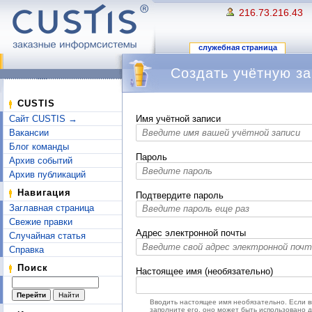
216.73.216.43
служебная страница
Создать учётную за
Перейти к:
навигация
,
поиск
CUSTIS
Сайт CUSTIS →
Имя учётной записи
Вакансии
Блог команды
Пароль
Архив событий
Архив публикаций
Навигация
Подтвердите пароль
Заглавная страница
Свежие правки
Адрес электронной почты
Случайная статья
Справка
Поиск
Настоящее имя (необязательно)
Вводить настоящее имя необязательно. Если 
заполните его, оно может быть использовано 