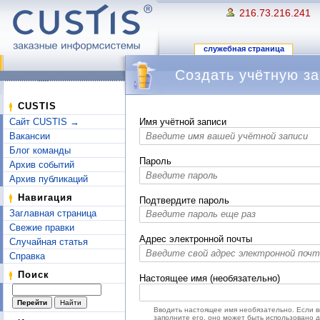
216.73.216.241
служебная страница
Создать учётную за
Перейти к:
навигация
,
поиск
CUSTIS
Сайт CUSTIS →
Имя учётной записи
Вакансии
Блог команды
Пароль
Архив событий
Архив публикаций
Навигация
Подтвердите пароль
Заглавная страница
Свежие правки
Адрес электронной почты
Случайная статья
Справка
Поиск
Настоящее имя (необязательно)
Вводить настоящее имя необязательно. Если 
заполните его, оно может быть использовано 