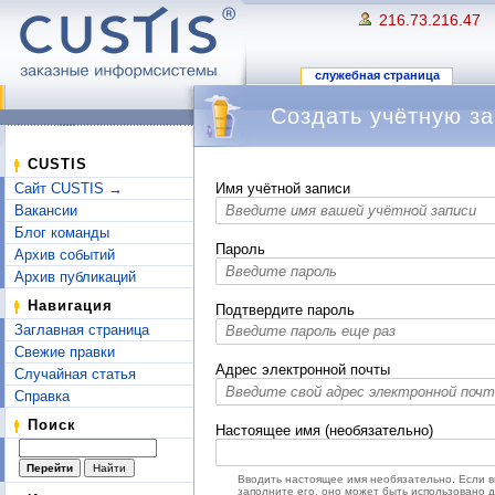
216.73.216.47
служебная страница
Создать учётную за
Перейти к:
навигация
,
поиск
CUSTIS
Сайт CUSTIS →
Имя учётной записи
Вакансии
Блог команды
Пароль
Архив событий
Архив публикаций
Навигация
Подтвердите пароль
Заглавная страница
Свежие правки
Адрес электронной почты
Случайная статья
Справка
Поиск
Настоящее имя (необязательно)
Вводить настоящее имя необязательно. Если 
заполните его, оно может быть использовано 