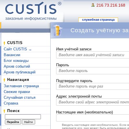
216.73.216.168
служебная страница
Создать учётную за
Перейти к:
навигация
,
поиск
CUSTIS
Сайт CUSTIS →
Имя учётной записи
Вакансии
Блог команды
Пароль
Архив событий
Архив публикаций
Навигация
Подтвердите пароль
Заглавная страница
Свежие правки
Адрес электронной почты
Случайная статья
Справка
Поиск
Настоящее имя (необязательно)
Вводить настоящее имя необязательно. Если 
заполните его, оно может быть использовано 