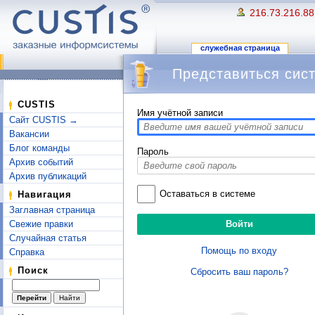
216.73.216.88
служебная страница
Представиться сис
Перейти к:
навигация
,
поиск
CUSTIS
Имя учётной записи
Сайт CUSTIS →
Вакансии
Блог команды
Пароль
Архив событий
Архив публикаций
Оставаться в системе
Навигация
Заглавная страница
Свежие правки
Случайная статья
Помощь по входу
Справка
Поиск
Сбросить ваш пароль?