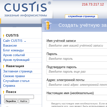
216.73.217.12
служебная страница
Создать учётную за
Перейти к:
навигация
,
поиск
CUSTIS
Сайт CUSTIS →
Имя учётной записи
Вакансии
Блог команды
Пароль
Архив событий
Архив публикаций
Навигация
Подтвердите пароль
Заглавная страница
Свежие правки
Адрес электронной почты
Случайная статья
Справка
Поиск
Настоящее имя (необязательно)
Вводить настоящее имя необязательно. Если 
заполните его, оно может быть использовано 