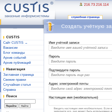
216.73.216.114
служебная страница
Создать учётную за
Перейти к:
навигация
,
поиск
CUSTIS
Сайт CUSTIS →
Имя учётной записи
Вакансии
Блог команды
Пароль
Архив событий
Архив публикаций
Навигация
Подтвердите пароль
Заглавная страница
Свежие правки
Адрес электронной почты
Случайная статья
Справка
Поиск
Настоящее имя (необязательно)
Вводить настоящее имя необязательно. Если 
заполните его, оно может быть использовано 