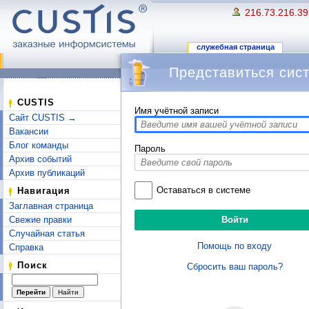
216.73.216.39
служебная страница
Представиться сис
Перейти к:
навигация
,
поиск
CUSTIS
Имя учётной записи
Сайт CUSTIS →
Вакансии
Блог команды
Пароль
Архив событий
Архив публикаций
Оставаться в системе
Навигация
Заглавная страница
Свежие правки
Случайная статья
Помощь по входу
Справка
Поиск
Сбросить ваш пароль?