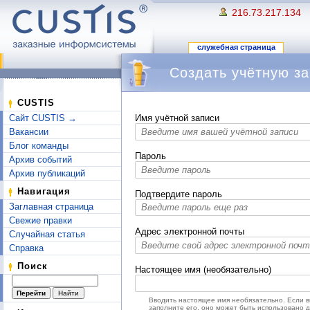
216.73.217.134
служебная страница
Создать учётную за
Перейти к:
навигация
,
поиск
CUSTIS
Сайт CUSTIS →
Имя учётной записи
Вакансии
Блог команды
Пароль
Архив событий
Архив публикаций
Навигация
Подтвердите пароль
Заглавная страница
Свежие правки
Адрес электронной почты
Случайная статья
Справка
Поиск
Настоящее имя (необязательно)
Вводить настоящее имя необязательно. Если 
заполните его, оно может быть использовано 