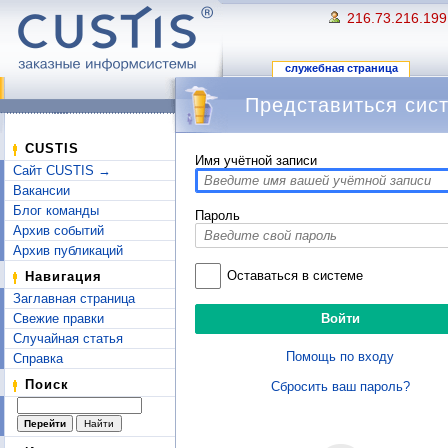
216.73.216.199
служебная страница
Представиться сис
Перейти к:
навигация
,
поиск
CUSTIS
Имя учётной записи
Сайт CUSTIS →
Вакансии
Блог команды
Пароль
Архив событий
Архив публикаций
Оставаться в системе
Навигация
Заглавная страница
Свежие правки
Случайная статья
Помощь по входу
Справка
Поиск
Сбросить ваш пароль?