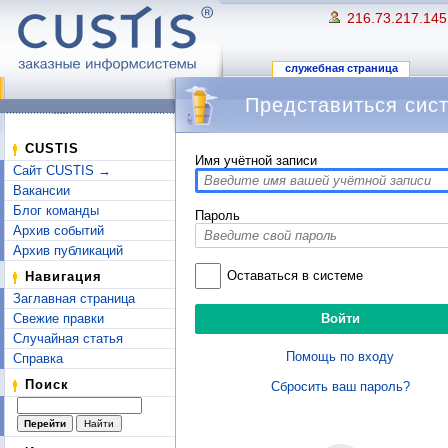
216.73.217.145
служебная страница
Представиться сис
Перейти к:
навигация
,
поиск
CUSTIS
Имя учётной записи
Сайт CUSTIS →
Вакансии
Блог команды
Пароль
Архив событий
Архив публикаций
Оставаться в системе
Навигация
Заглавная страница
Свежие правки
Случайная статья
Помощь по входу
Справка
Поиск
Сбросить ваш пароль?