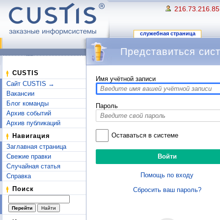
216.73.216.85
служебная страница
Представиться сис
Перейти к:
навигация
,
поиск
CUSTIS
Имя учётной записи
Сайт CUSTIS →
Вакансии
Блог команды
Пароль
Архив событий
Архив публикаций
Оставаться в системе
Навигация
Заглавная страница
Свежие правки
Случайная статья
Помощь по входу
Справка
Поиск
Сбросить ваш пароль?