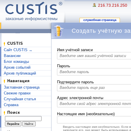
216.73.216.250
служебная страница
Создать учётную за
Перейти к:
навигация
,
поиск
CUSTIS
Сайт CUSTIS →
Имя учётной записи
Вакансии
Блог команды
Пароль
Архив событий
Архив публикаций
Навигация
Подтвердите пароль
Заглавная страница
Свежие правки
Адрес электронной почты
Случайная статья
Справка
Поиск
Настоящее имя (необязательно)
Вводить настоящее имя необязательно. Если 
заполните его, оно может быть использовано 