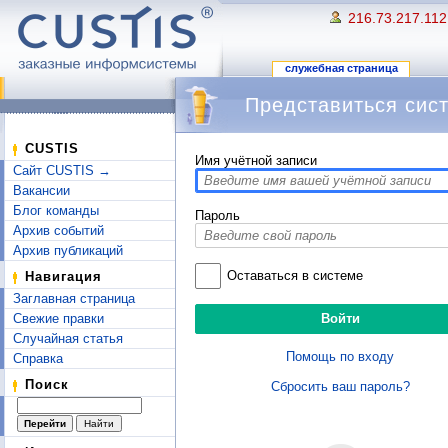
216.73.217.112
служебная страница
Представиться сис
Перейти к:
навигация
,
поиск
CUSTIS
Имя учётной записи
Сайт CUSTIS →
Вакансии
Блог команды
Пароль
Архив событий
Архив публикаций
Оставаться в системе
Навигация
Заглавная страница
Свежие правки
Случайная статья
Помощь по входу
Справка
Поиск
Сбросить ваш пароль?