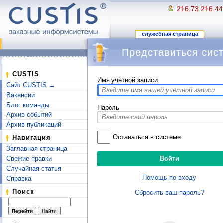
216.73.216.44
служебная страница
Представиться сис
Перейти к:
навигация
,
поиск
CUSTIS
Имя учётной записи
Сайт CUSTIS →
Вакансии
Блог команды
Пароль
Архив событий
Архив публикаций
Оставаться в системе
Навигация
Заглавная страница
Свежие правки
Случайная статья
Помощь по входу
Справка
Поиск
Сбросить ваш пароль?