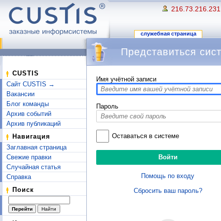
216.73.216.231
служебная страница
Представиться сис
Перейти к:
навигация
,
поиск
CUSTIS
Имя учётной записи
Сайт CUSTIS →
Вакансии
Блог команды
Пароль
Архив событий
Архив публикаций
Оставаться в системе
Навигация
Заглавная страница
Свежие правки
Случайная статья
Помощь по входу
Справка
Поиск
Сбросить ваш пароль?