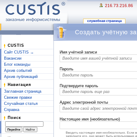
216.73.216.86
служебная страница
Создать учётную за
Перейти к:
навигация
,
поиск
CUSTIS
Сайт CUSTIS →
Имя учётной записи
Вакансии
Блог команды
Пароль
Архив событий
Архив публикаций
Навигация
Подтвердите пароль
Заглавная страница
Свежие правки
Адрес электронной почты
Случайная статья
Справка
Поиск
Настоящее имя (необязательно)
Вводить настоящее имя необязательно. Если 
заполните его, оно может быть использовано 